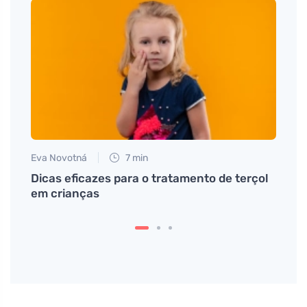
Eva Novotná
7 min
Martin
Dicas eficazes para o tratamento de terçol
Sinto
em crianças
defin