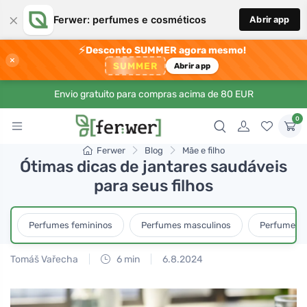
×
Ferwer: perfumes e cosméticos
Abrir app
⚡
Desconto SUMMER agora mesmo!
×
SUMMER
Abrir app
Envio gratuito para compras acima de 80 EUR
0
Ferwer
Blog
Mãe e filho
Ótimas dicas de jantares saudáveis
para seus filhos
Perfumes femininos
Perfumes masculinos
Perfumes u
Tomáš Vařecha
6 min
6.8.2024