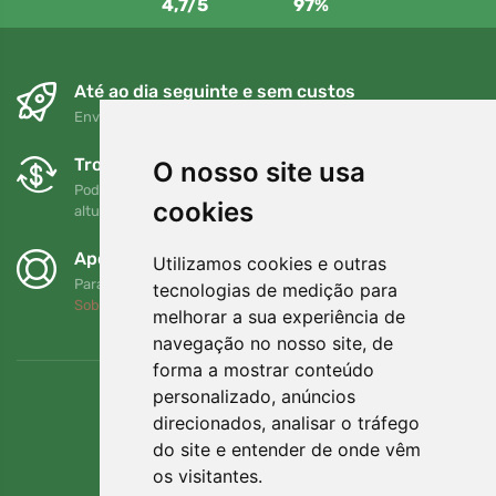
4,7/5
97%
Até ao dia seguinte e sem custos
Envio gratuito para encomendas superiores a 80 EUR
Trocas e devoluções gratuitas
O nosso site usa
Pode devolver ou trocar a sua encomenda em qualquer
cookies
altura no prazo de 90 dias
Apoiamos a Trees.org
Utilizamos cookies e outras
Para cada encomenda plantamos uma árvore! Leia mais
tecnologias de medição para
Sobre nós
.
melhorar a sua experiência de
navegação no nosso site, de
forma a mostrar conteúdo
personalizado, anúncios
direcionados, analisar o tráfego
do site e entender de onde vêm
os visitantes.