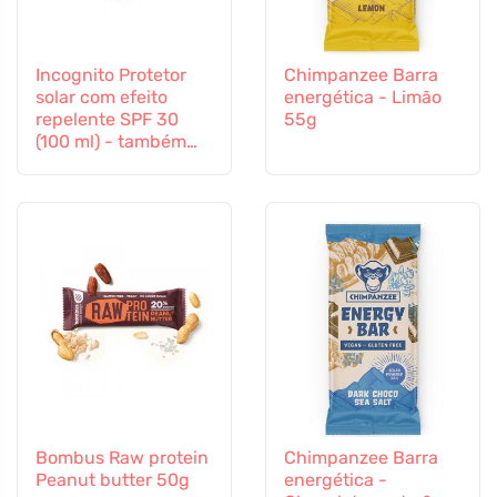
Incognito Protetor
Chimpanzee Barra
solar com efeito
energética - Limão
repelente SPF 30
55g
(100 ml) - também
adequado para
crianças a partir dos
6 meses
Bombus Raw protein
Chimpanzee Barra
Peanut butter 50g
energética -