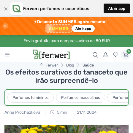
×
Ferwer: perfumes e cosméticos
Abrir app
⚡
Desconto SUMMER agora mesmo!
×
SUMMER
Abrir app
Envio gratuito para compras acima de 80 EUR
0
Ferwer
Blog
Saúde
Os efeitos curativos do tanaceto que
irão surpreendê-lo
Perfumes femininos
Perfumes masculinos
Perfumes u
Anna Procházková
5 min
21.11.2024