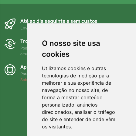
Até ao dia seguinte e sem custos
Envio gratuito para encomendas superiores a 80 EUR
Trocas e devoluções gratuitas
O nosso site usa
Pode devolver ou trocar a sua encomenda em qualquer
cookies
altura no prazo de 90 dias
Apoiamos a Trees.org
Utilizamos cookies e outras
Para cada encomenda plantamos uma árvore! Leia mais
tecnologias de medição para
Sobre nós
.
melhorar a sua experiência de
navegação no nosso site, de
forma a mostrar conteúdo
personalizado, anúncios
direcionados, analisar o tráfego
do site e entender de onde vêm
os visitantes.