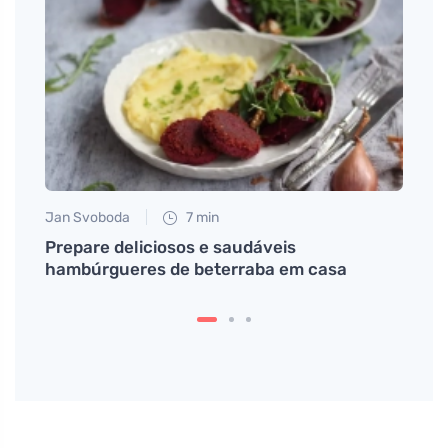
Jan Svoboda
7 min
Petr N
do é
Prepare deliciosos e saudáveis
A sen
causa
hambúrgueres de beterraba em casa
muita