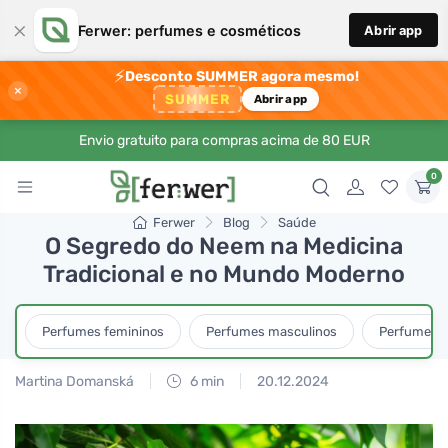
×
Ferwer: perfumes e cosméticos
Abrir app
⚡
Desconto SUMMER agora mesmo!
×
SUMMER
Abrir app
Envio gratuito para compras acima de 80 EUR
0
Ferwer
Blog
Saúde
O Segredo do Neem na Medicina
Tradicional e no Mundo Moderno
Perfumes femininos
Perfumes masculinos
Perfumes u
Martina Domanská
6 min
20.12.2024