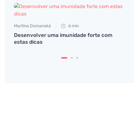
Martina Domanská
6 min
Desenvolver uma imunidade forte com
estas dicas
Martin
Exper
e os
acide