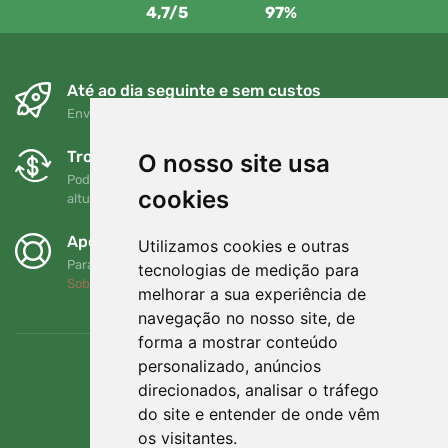
4,7/5
97%
Até ao dia seguinte e sem custos
Envio gratuito para encomendas superiores a 80 EUR
Trocas e devoluções gratuitas
O nosso site usa
Pode devolver ou trocar a sua encomenda em qualquer
cookies
altura no prazo de 90 dias
Apoiamos a Trees.org
Utilizamos cookies e outras
Para cada encomenda plantamos uma árvore! Leia mais
tecnologias de medição para
Sobre nós
.
melhorar a sua experiência de
navegação no nosso site, de
forma a mostrar conteúdo
personalizado, anúncios
direcionados, analisar o tráfego
do site e entender de onde vêm
os visitantes.