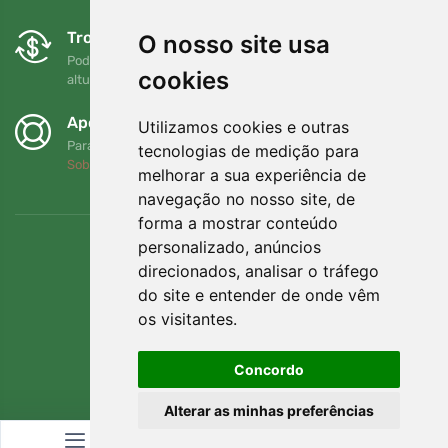
Trocas e devoluções gratuitas
O nosso site usa
Pode devolver ou trocar a sua encomenda em qualquer
cookies
altura no prazo de 90 dias
Apoiamos a Trees.org
Utilizamos cookies e outras
Para cada encomenda plantamos uma árvore! Leia mais
tecnologias de medição para
Sobre nós
.
melhorar a sua experiência de
navegação no nosso site, de
forma a mostrar conteúdo
personalizado, anúncios
direcionados, analisar o tráfego
do site e entender de onde vêm
os visitantes.
Concordo
Alterar as minhas preferências