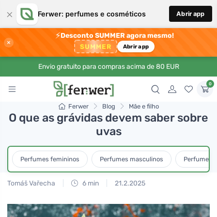
×
Ferwer: perfumes e cosméticos
Abrir app
⚡
Desconto SUMMER agora mesmo!
×
SUMMER
Abrir app
Envio gratuito para compras acima de 80 EUR
0
Ferwer
Blog
Mãe e filho
O que as grávidas devem saber sobre
uvas
Perfumes femininos
Perfumes masculinos
Perfumes u
Tomáš Vařecha
6 min
21.2.2025