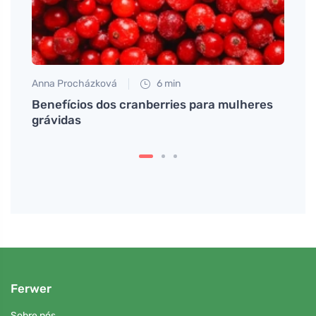
Anna Procházková
6 min
Tomáš
m a
Benefícios dos cranberries para mulheres
Prime
grávidas
deve
Ferwer
Sobre nós