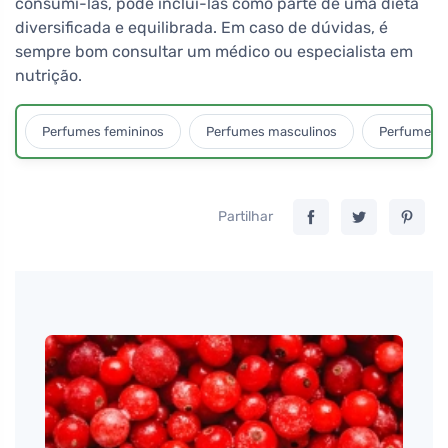
consumi-las, pode incluí-las como parte de uma dieta
diversificada e equilibrada. Em caso de dúvidas, é
sempre bom consultar um médico ou especialista em
nutrição.
Perfumes femininos
Perfumes masculinos
Perfumes u
Partilhar