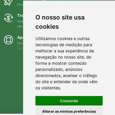
Envio gratuito para encomendas superiores a 80 EUR
Trocas e devoluções gratuitas
O nosso site usa
Pode devolver ou trocar a sua encomenda em qualquer
cookies
altura no prazo de 90 dias
Apoiamos a Trees.org
Utilizamos cookies e outras
Para cada encomenda plantamos uma árvore! Leia mais
tecnologias de medição para
Sobre nós
.
melhorar a sua experiência de
navegação no nosso site, de
forma a mostrar conteúdo
personalizado, anúncios
direcionados, analisar o tráfego
do site e entender de onde vêm
os visitantes.
Concordo
Alterar as minhas preferências