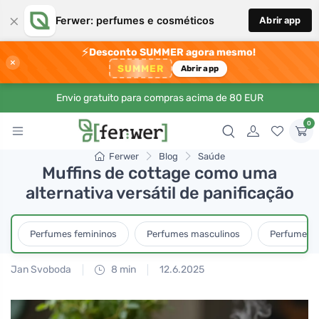
×
Ferwer: perfumes e cosméticos
Abrir app
⚡
Desconto SUMMER agora mesmo!
×
SUMMER
Abrir app
Envio gratuito para compras acima de 80 EUR
0
Ferwer
Blog
Saúde
Muffins de cottage como uma
alternativa versátil de panificação
Perfumes femininos
Perfumes masculinos
Perfumes u
Jan Svoboda
8 min
12.6.2025