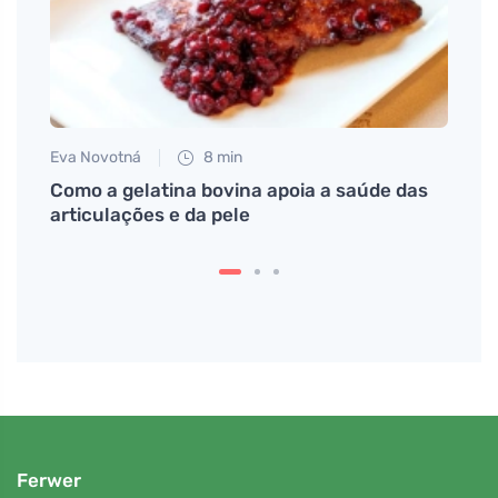
Eva Novotná
8 min
Eva No
mo
Como a gelatina bovina apoia a saúde das
Os ef
articulações e da pele
mere
Ferwer