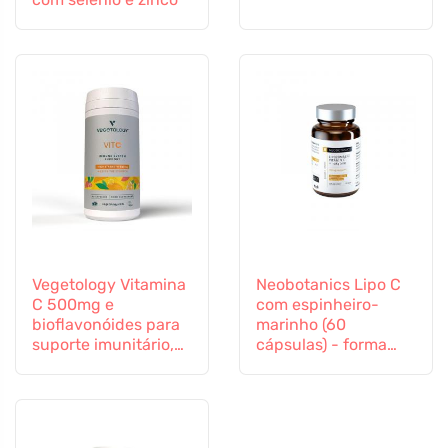
Vegetology Vitamina
Neobotanics Lipo C
C 500mg e
com espinheiro-
bioflavonóides para
marinho (60
suporte imunitário,
cápsulas) - forma
60 cápsulas
altamente eficaz