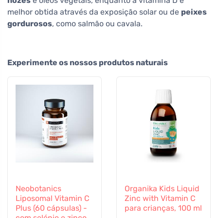
nozes
e óleos vegetais, enquanto a vitamina D é
melhor obtida através da exposição solar ou de
peixes
gordurosos
, como salmão ou cavala.
Experimente os nossos produtos naturais
Neobotanics
Organika Kids Liquid
Liposomal Vitamin C
Zinc with Vitamin C
Plus (60 cápsulas) -
para crianças, 100 ml
com selénio e zinco