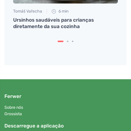
Tomáš Vařecha
6 min
Martin
em
Ursinhos saudáveis para crianças
O cre
diretamente da sua cozinha
firma
Ferwer
Sobre nós
Grossista
Descarregue a aplicação