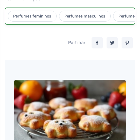
Perfumes femininos
Perfumes masculinos
Perfumes u
Partilhar