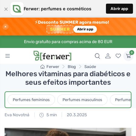
×
Ferwer: perfumes e cosméticos
Abrir app
⚡
Desconto SUMMER agora mesmo!
×
SUMMER
Abrir app
Envio gratuito para compras acima de 80 EUR
0
Ferwer
Blog
Saúde
Melhores vitaminas para diabéticos e
seus efeitos importantes
Perfumes femininos
Perfumes masculinos
Perfumes u
Eva Novotná
5 min
20.3.2025