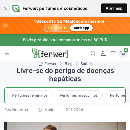
×
Ferwer: perfumes e cosméticos
Abrir app
⚡
Desconto SUMMER agora mesmo!
×
SUMMER
Abrir app
Envio gratuito para compras acima de 80 EUR
0
Ferwer
Blog
Saúde
Livre-se do perigo de doenças
hepáticas
Perfumes femininos
Perfumes masculinos
Perfumes u
Eva Novotná
6 min
12.11.2024