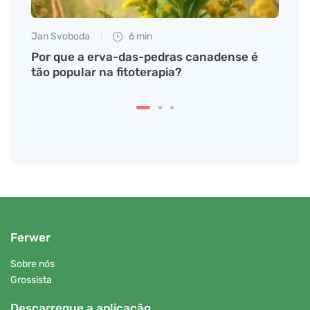
Jan Svoboda
6 min
Anna 
 uma
Por que a erva-das-pedras canadense é
Como 
tão popular na fitoterapia?
saud
Ferwer
Sobre nós
Grossista
Descarregue a aplicação