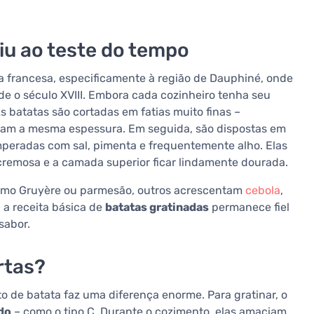
tiu ao teste do tempo
ia francesa, especificamente à região de Dauphiné, onde
e o século XVIII. Embora cada cozinheiro tenha seu
s batatas são cortadas em fatias muito finas –
ham a mesma espessura. Em seguida, são dispostas em
mperadas com sal, pimenta e frequentemente alho. Elas
cremosa e a camada superior ficar lindamente dourada.
como Gruyère ou parmesão, outros acrescentam
cebola
,
 a receita básica de
batatas gratinadas
permanece fiel
sabor.
rtas?
o de batata faz uma diferença enorme. Para gratinar, o
do
– como o tipo C. Durante o cozimento, elas amaciam