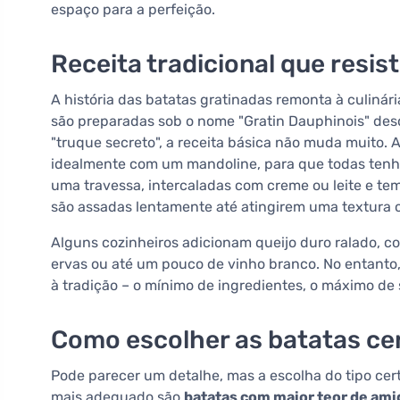
espaço para a perfeição.
Receita tradicional que resis
A história das batatas gratinadas remonta à culinár
são preparadas sob o nome "Gratin Dauphinois" desd
"truque secreto", a receita básica não muda muito. A
idealmente com um mandoline, para que todas ten
uma travessa, intercaladas com creme ou leite e te
são assadas lentamente até atingirem uma textura 
Alguns cozinheiros adicionam queijo duro ralado, 
ervas ou até um pouco de vinho branco. No entanto,
à tradição – o mínimo de ingredientes, o máximo de 
Como escolher as batatas ce
Pode parecer um detalhe, mas a escolha do tipo cert
mais adequado são
batatas com maior teor de ami