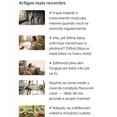
Artigos mais recentes
# O que impede o
crescimento muscular,
mesmo quando você se
exercita regularmente
# Víte, jak štítná žláza
ovlivňuje menstruaci a
plodnost? Štítná žláza je
malá žláza ve tvaru motýl
# Zdřímnutí přes den
funguje jen když víte jak
na to
Naučte se como medir o
nível de condição física em
casa --- Wait, let me
provide a proper translat
# Nápady na zužitkování
velkého množství cukety