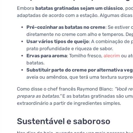
Embora
batatas gratinadas sejam um clássico
, po
adaptadas de acordo com a estação. Algumas dicas p
Pré-cozinhar as batatas no creme
: Se estiver
diretamente no creme com alho e temperos. Depo
Usar vários tipos de queijo
: A combinação de 
prato profundidade e riqueza de sabor.
Ervas para aroma
: Tomilho fresco,
alecrim
ou at
batatas.
Substituir parte do creme por alternativa veg
aveia ou amêndoa, que terá uma textura surp
Como disse o chef francês Raymond Blanc:
“Você r
prepara as batatas."
E as batatas gratinadas são um
extraordinário a partir de ingredientes simples.
Sustentável e saboroso