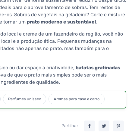
cam viver de forma sustentável e reduzir o desperdício,
deais para o aproveitamento de sobras. Tem restos de
ne-os. Sobras de vegetais na geladeira? Corte e misture
se tornar um
prato moderno e sustentável
.
ado local e creme de um fazendeiro da região, você não
a local e a produção ética. Pequenas mudanças na
ultados não apenas no prato, mas também para o
ico ou dar espaço à criatividade,
batatas gratinadas
va de que o prato mais simples pode ser o mais
ngredientes de qualidade.
Perfumes unissex
Aromas para casa e carro
Partilhar