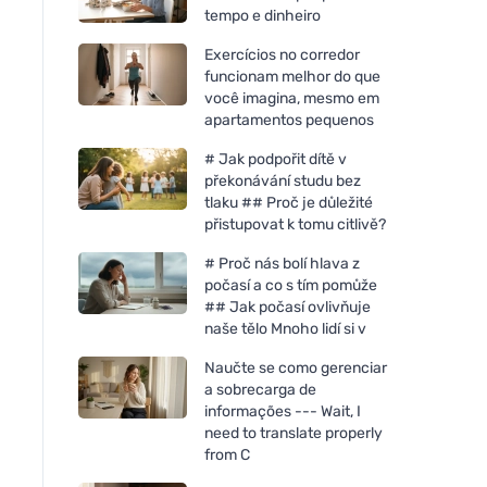
tempo e dinheiro
Exercícios no corredor
funcionam melhor do que
você imagina, mesmo em
apartamentos pequenos
# Jak podpořit dítě v
překonávání studu bez
tlaku ## Proč je důležité
přistupovat k tomu citlivě?
# Proč nás bolí hlava z
počasí a co s tím pomůže
## Jak počasí ovlivňuje
naše tělo Mnoho lidí si v
Naučte se como gerenciar
a sobrecarga de
informações --- Wait, I
need to translate properly
from C