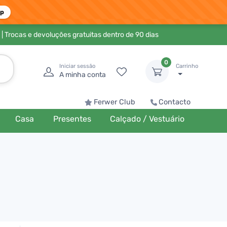
pp
| Trocas e devoluções gratuitas dentro de 90 dias
0
Iniciar sessão
Carrinho
A minha conta
Ferwer Club
Contacto
Casa
Presentes
Calçado / Vestuário