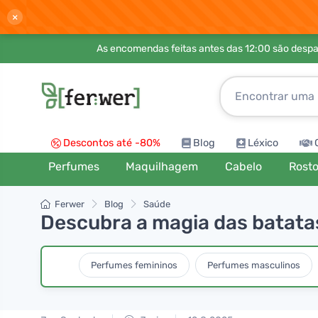
×
As encomendas feitas antes das 12:00 são desp
Descontos até -80%
Blog
Léxico
Perfumes
Maquilhagem
Cabelo
Rost
Ferwer
Blog
Saúde
Descubra a magia das batata
Perfumes femininos
Perfumes masculinos