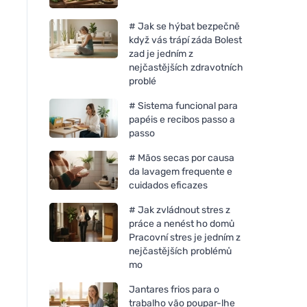
# Jak se hýbat bezpečně
když vás trápí záda Bolest
zad je jedním z
nejčastějších zdravotních
problé
# Sistema funcional para
papéis e recibos passo a
passo
# Mãos secas por causa
da lavagem frequente e
cuidados eficazes
# Jak zvládnout stres z
práce a nenést ho domů
Pracovní stres je jedním z
nejčastějších problémů
mo
Jantares frios para o
trabalho vão poupar-lhe