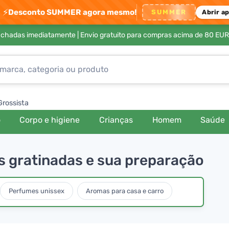
⚡
Desconto SUMMER agora mesmo!
SUMMER
Abrir a
achadas imediatamente |
Envio gratuito para compras acima de 80 EUR
Grossista
o
Corpo e higiene
Crianças
Homem
Saúde
s gratinadas e sua preparação
Perfumes unissex
Aromas para casa e carro