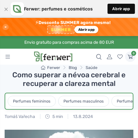
×
Ferwer: perfumes e cosméticos
Abrir app
⚡
Desconto SUMMER agora mesmo!
×
SUMMER
Abrir app
Envio gratuito para compras acima de 80 EUR
0
Ferwer
Blog
Saúde
Como superar a névoa cerebral e
recuperar a clareza mental
Perfumes femininos
Perfumes masculinos
Perfumes u
Tomáš Vařecha
5 min
13.8.2024