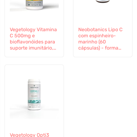
Vegetology Vitamina
Neobotanics Lipo C
C 500mg e
com espinheiro-
bioflavonóides para
marinho (60
suporte imunitário,
cápsulas) - forma
60 cápsulas
altamente eficaz
Vegetology Opti3