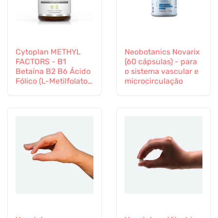
Cytoplan METHYL
Neobotanics Novarix
FACTORS - B1
(60 cápsulas) - para
Betaína B2 B6 Ácido
o sistema vascular e
Fólico (L-Metilfolato)
microcirculação
Vitamina B12 e Zinco,
60 cápsulas