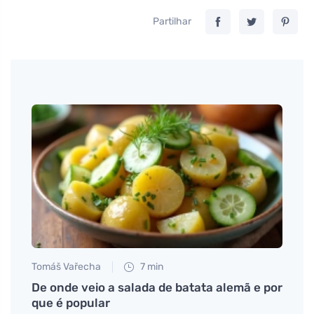
Partilhar
Tomáš Vařecha
7 min
Tomáš
De onde veio a salada de batata alemã e por
Massa
que é popular
refei