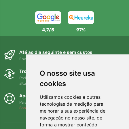
4,7/5
97%
Até ao dia seguinte e sem custos
Envio gratuito para encomendas superiores a 80 EUR
Trocas e devoluções gratuitas
O nosso site usa
Pode devolver ou trocar a sua encomenda em qualquer
cookies
altura no prazo de 90 dias
Apoiamos a Trees.org
Utilizamos cookies e outras
Para cada encomenda plantamos uma árvore! Leia mais
tecnologias de medição para
Sobre nós
.
melhorar a sua experiência de
navegação no nosso site, de
forma a mostrar conteúdo