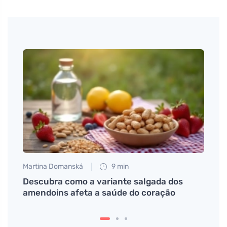
Martina Domanská
9 min
Martin
ada
Descubra como a variante salgada dos
Eritr
peito
amendoins afeta a saúde do coração
cláss