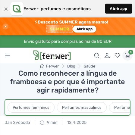
×
Ferwer: perfumes e cosméticos
Abrir app
⚡
Desconto SUMMER agora mesmo!
×
SUMMER
Abrir app
Envio gratuito para compras acima de 80 EUR
0
Ferwer
Blog
Saúde
Como reconhecer a língua de
framboesa e por que é importante
agir rapidamente?
Perfumes femininos
Perfumes masculinos
Perfumes u
Jan Svoboda
9 min
12.4.2025