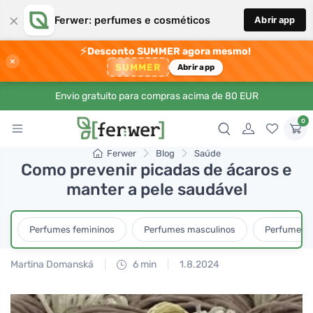
×
Ferwer: perfumes e cosméticos
Abrir app
⚡
Desconto SUMMER agora mesmo!
×
SUMMER
Abrir app
Envio gratuito para compras acima de 80 EUR
0
Ferwer
Blog
Saúde
Como prevenir picadas de ácaros e
manter a pele saudável
Perfumes femininos
Perfumes masculinos
Perfumes u
Martina Domanská
6 min
1.8.2024