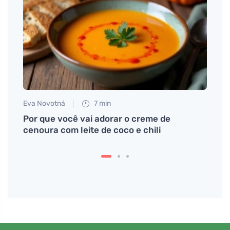
Eva Novotná
7 min
Eva No
s
Por que você vai adorar o creme de
Descu
no
cenoura com leite de coco e chili
seus 