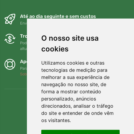
Até ao dia seguinte e sem custos
Envio gratuito para encomendas superiores a 80 EUR
Trocas e devoluções gratuitas
O nosso site usa
Pode devolver ou trocar a sua encomenda em qualquer
cookies
altura no prazo de 90 dias
Apoiamos a Trees.org
Utilizamos cookies e outras
Para cada encomenda plantamos uma árvore! Leia mais
tecnologias de medição para
Sobre nós
.
melhorar a sua experiência de
navegação no nosso site, de
forma a mostrar conteúdo
personalizado, anúncios
direcionados, analisar o tráfego
do site e entender de onde vêm
os visitantes.