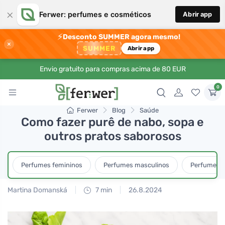
×
Ferwer: perfumes e cosméticos
Abrir app
⚡
Desconto SUMMER agora mesmo!
×
SUMMER
Abrir app
Envio gratuito para compras acima de 80 EUR
0
Ferwer
Blog
Saúde
Como fazer purê de nabo, sopa e
outros pratos saborosos
Perfumes femininos
Perfumes masculinos
Perfumes u
Martina Domanská
7 min
26.8.2024