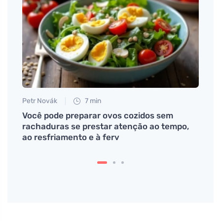
Petr Novák
7 min
Petr N
e um
Você pode preparar ovos cozidos sem
# Por
rachaduras se prestar atenção ao tempo,
utiliz
ao resfriamento e à ferv