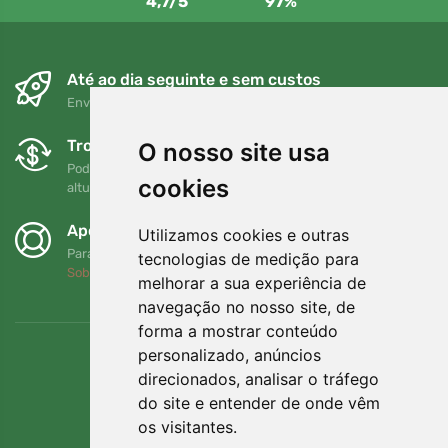
4,7/5
97%
Até ao dia seguinte e sem custos
Envio gratuito para encomendas superiores a 80 EUR
Trocas e devoluções gratuitas
O nosso site usa
Pode devolver ou trocar a sua encomenda em qualquer
cookies
altura no prazo de 90 dias
Apoiamos a Trees.org
Utilizamos cookies e outras
Para cada encomenda plantamos uma árvore! Leia mais
tecnologias de medição para
Sobre nós
.
melhorar a sua experiência de
navegação no nosso site, de
forma a mostrar conteúdo
personalizado, anúncios
direcionados, analisar o tráfego
do site e entender de onde vêm
os visitantes.