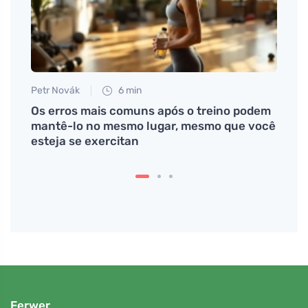
Petr Novák
6 min
Eva No
r o
Os erros mais comuns após o treino podem
Descu
mantê-lo no mesmo lugar, mesmo que você
que e
esteja se exercitan
Ferwer