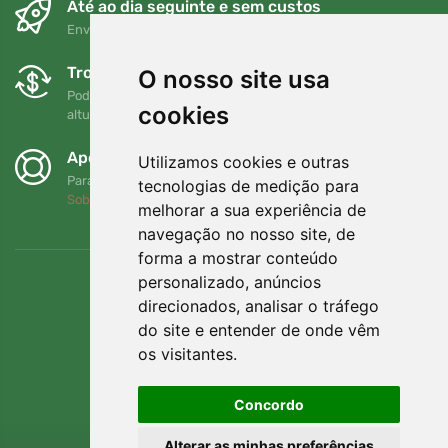
Até ao dia seguinte e sem custos
Envio gratuito para encomendas superiores a 80 EUR
Trocas e devoluções gratuitas
O nosso site usa
Pode devolver ou trocar a sua encomenda em qualquer
cookies
altura no prazo de 90 dias
Apoiamos a Trees.org
Utilizamos cookies e outras
Para cada encomenda plantamos uma árvore! Leia mais
tecnologias de medição para
Sobre nós
.
melhorar a sua experiência de
navegação no nosso site, de
forma a mostrar conteúdo
personalizado, anúncios
direcionados, analisar o tráfego
do site e entender de onde vêm
os visitantes.
Concordo
Alterar as minhas preferências