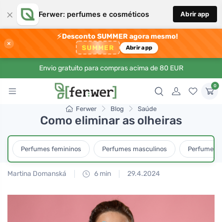
×
Ferwer: perfumes e cosméticos
Abrir app
⚡
Desconto SUMMER agora mesmo!
×
SUMMER
Abrir app
Envio gratuito para compras acima de 80 EUR
0
Ferwer
Blog
Saúde
Como eliminar as olheiras
Perfumes femininos
Perfumes masculinos
Perfumes u
Martina Domanská
6 min
29.4.2024