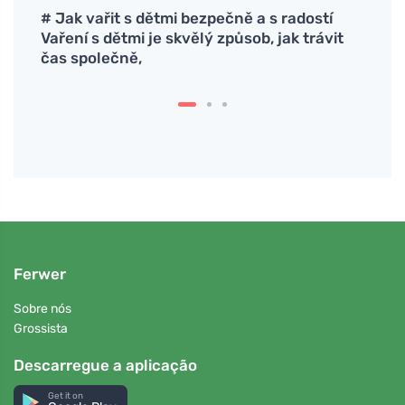
eche
# Jak vařit s dětmi bezpečně a s radostí
Quer 
Vaření s dětmi je skvělý způsob, jak trávit
estilo
čas společně,
Ferwer
Sobre nós
Grossista
Descarregue a aplicação
Get it on