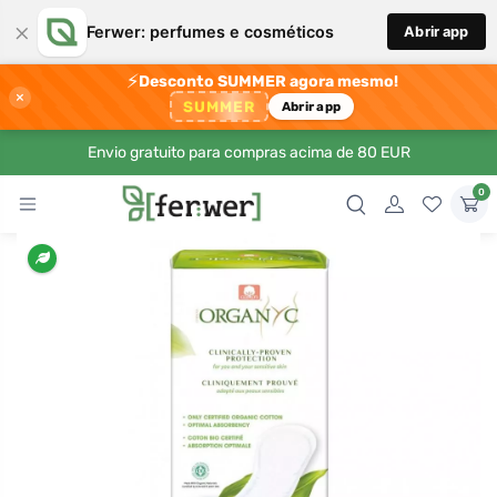
×
Ferwer: perfumes e cosméticos
Abrir app
⚡
Desconto SUMMER agora mesmo!
×
SUMMER
Abrir app
Envio gratuito para compras acima de 80 EUR
0