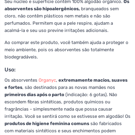
Seu núcleo e superfície contêm 100% algodão orgânico.
Os
absorventes são hipoalergênicos,
branqueados sem
cloro, não contêm plásticos nem metais e não são
perfumados. Permitem que a pele respire, ajudam a
acalmá-la e seu uso previne irritações adicionais.
Ao comprar este produto, você também ajuda a proteger o
meio ambiente, pois os absorventes são totalmente
biodegradáveis.
Uso:
Os absorventes
Organyc
,
extremamente macios, suaves
e fortes
, são destinados para as novas mamães nos
primeiros dias após o parto
(indicação: 6 gotas). Não
escondem fibras sintéticas, produtos químicos ou
fragrâncias - simplesmente nada que possa causar
irritação. Você se sentirá como se estivesse em algodão! Os
produtos de higiene feminina comuns
são fabricados
com materiais sintéticos e seus enchimentos podem