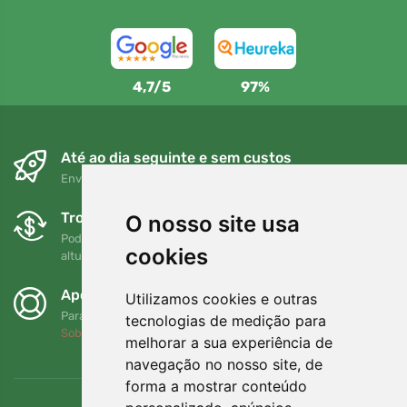
4,7/5
97%
Até ao dia seguinte e sem custos
Envio gratuito para encomendas superiores a 80 EUR
Trocas e devoluções gratuitas
O nosso site usa
Pode devolver ou trocar a sua encomenda em qualquer
cookies
altura no prazo de 90 dias
Apoiamos a Trees.org
Utilizamos cookies e outras
Para cada encomenda plantamos uma árvore! Leia mais
tecnologias de medição para
Sobre nós
.
melhorar a sua experiência de
navegação no nosso site, de
forma a mostrar conteúdo