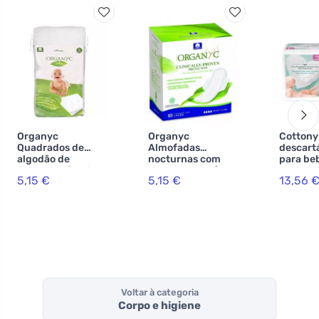
Organyc
Organyc
Cottony
Quadrados de
Almofadas
descart
algodão de
nocturnas com
para be
limpeza infantil
asas Pesadas (10
algodão 
5,15 €
5,15 €
13,56 
(60 pcs) - 100%
pcs) - 100%
2-5 kg
algodão orgânico
algodão
biológico, 4 gotas
Voltar à categoria
Corpo e higiene