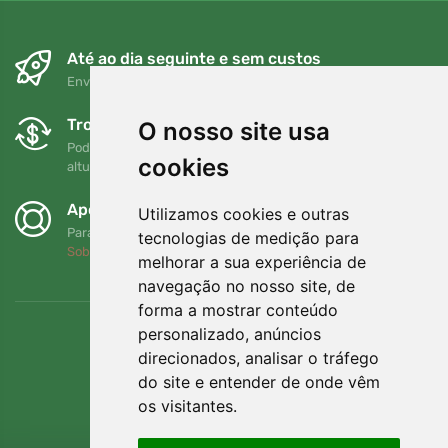
Até ao dia seguinte e sem custos
Envio gratuito para encomendas superiores a 80 EUR
Trocas e devoluções gratuitas
O nosso site usa
Pode devolver ou trocar a sua encomenda em qualquer
cookies
altura no prazo de 90 dias
Apoiamos a Trees.org
Utilizamos cookies e outras
Para cada encomenda plantamos uma árvore! Leia mais
tecnologias de medição para
Sobre nós
.
melhorar a sua experiência de
navegação no nosso site, de
forma a mostrar conteúdo
personalizado, anúncios
direcionados, analisar o tráfego
do site e entender de onde vêm
os visitantes.