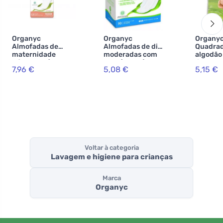
Organyc
Organyc
Organy
Almofadas de
Almofadas de dia
Quadrad
maternidade
moderadas com
algodão
pós-parto (12
asas (10 pcs) -
limpeza 
7,96 €
5,08 €
5,15 €
pcs) - 100%
100% algodão
(60 pcs)
algodão
orgânico, 3 gotas
algodão
orgânico, 6 gotas
Voltar à categoria
Lavagem e higiene para crianças
Marca
Organyc