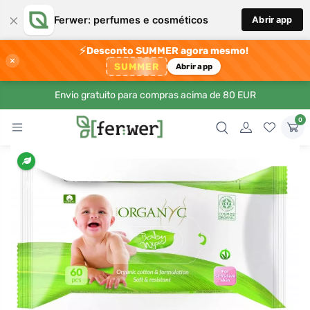
×
Ferwer: perfumes e cosméticos
Abrir app
⚡
Desconto SUMMER agora mesmo!
×
SUMMER
Abrir app
Envio gratuito para compras acima de 80 EUR
0