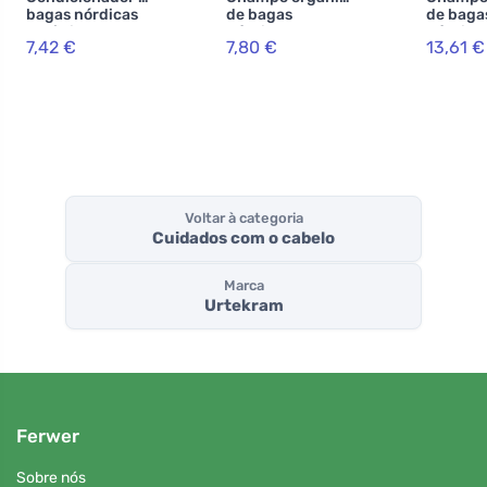
bagas nórdicas
de bagas
de baga
orgânicas 180 ml
nórdicas 250 ml
nórdica
7,42 €
7,80 €
13,61 €
Voltar à categoria
Cuidados com o cabelo
Marca
Urtekram
Ferwer
Sobre nós