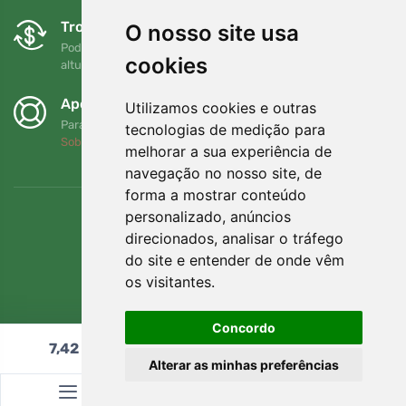
Trocas e devoluções gratuitas
O nosso site usa
Pode devolver ou trocar a sua encomenda em qualquer
cookies
altura no prazo de 90 dias
Apoiamos a Trees.org
Utilizamos cookies e outras
Para cada encomenda plantamos uma árvore! Leia mais
tecnologias de medição para
Sobre nós
.
melhorar a sua experiência de
navegação no nosso site, de
forma a mostrar conteúdo
personalizado, anúncios
direcionados, analisar o tráfego
do site e entender de onde vêm
os visitantes.
Concordo
7,42
€
Adicionar ao carrinho
Alterar as minhas preferências
© Topshelf s.r.o. Todos os direitos reservados.