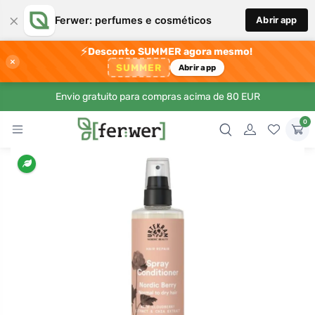
×
Ferwer: perfumes e cosméticos
Abrir app
⚡
Desconto SUMMER agora mesmo!
×
SUMMER
Abrir app
Envio gratuito para compras acima de 80 EUR
0