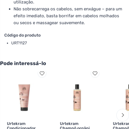
utilização.
Não sobrecarrega os cabelos, sem enxágue – para um
efeito imediato, basta borrifar em cabelos molhados
ou secos e massagear suavemente.
Código do produto
URT1127
Pode interessá-lo
Urtekram
Urtekram
Urtekr
Condicionador de
Champô orgânico
Champô 