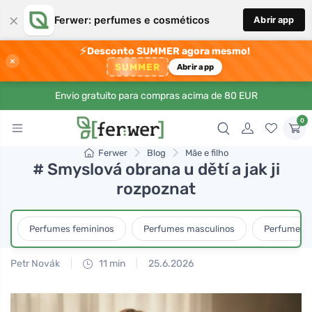
×
Ferwer: perfumes e cosméticos
Abrir app
⚡
Desconto SUMMER agora mesmo!
×
SUMMER
Abrir app
Envio gratuito para compras acima de 80 EUR
0
Ferwer
Blog
Mãe e filho
# Smyslová obrana u dětí a jak ji
rozpoznat
Perfumes femininos
Perfumes masculinos
Perfumes u
Petr Novák
11 min
25.6.2026