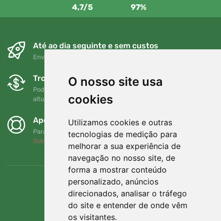
4,7/5
97%
Até ao dia seguinte e sem custos
Envio gratuito para encomendas superiores a 80 EUR
Trocas e devoluções gratuitas
O nosso site usa
Pode devolver ou trocar a sua encomenda em qualquer
cookies
altura no prazo de 90 dias
Apoiamos a Trees.org
Utilizamos cookies e outras
Para cada encomenda plantamos uma árvore! Leia mais
tecnologias de medição para
Sobre nós
.
melhorar a sua experiência de
navegação no nosso site, de
forma a mostrar conteúdo
personalizado, anúncios
direcionados, analisar o tráfego
do site e entender de onde vêm
os visitantes.