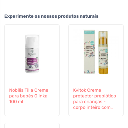
Experimente os nossos produtos naturais
Nobilis Tilia Creme
Kvitok Creme
para bebés Olinka
protector prebiótico
100 ml
para crianças -
corpo inteiro com
proteína de aveia (50
ml) - protege contra
influências externas