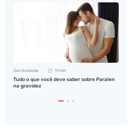
Jan Svoboda
11 min
Petr N
forma
Tudo o que você deve saber sobre Paralen
Plane
na gravidez
vista