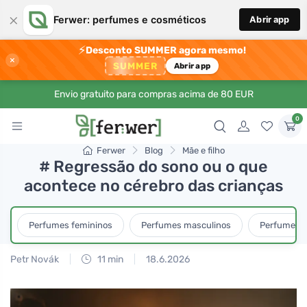
×
Ferwer: perfumes e cosméticos
Abrir app
⚡
Desconto SUMMER agora mesmo!
×
SUMMER
Abrir app
Envio gratuito para compras acima de 80 EUR
0
Ferwer
Blog
Mãe e filho
# Regressão do sono ou o que
acontece no cérebro das crianças
Perfumes femininos
Perfumes masculinos
Perfumes u
Petr Novák
11 min
18.6.2026