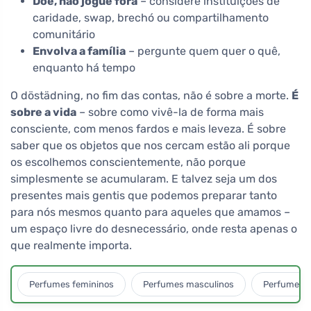
Doe, não jogue fora
– considere instituições de
caridade, swap, brechó ou compartilhamento
comunitário
Envolva a família
– pergunte quem quer o quê,
enquanto há tempo
O döstädning, no fim das contas, não é sobre a morte.
É
sobre a vida
– sobre como vivê-la de forma mais
consciente, com menos fardos e mais leveza. É sobre
saber que os objetos que nos cercam estão ali porque
os escolhemos conscientemente, não porque
simplesmente se acumularam. E talvez seja um dos
presentes mais gentis que podemos preparar tanto
para nós mesmos quanto para aqueles que amamos –
um espaço livre do desnecessário, onde resta apenas o
que realmente importa.
Perfumes femininos
Perfumes masculinos
Perfumes u