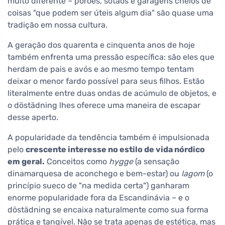
muito diferente – porões, sótãos e garagens cheios de
coisas "que podem ser úteis algum dia" são quase uma
tradição em nossa cultura.
A geração dos quarenta e cinquenta anos de hoje
também enfrenta uma pressão específica: são eles que
herdam de pais e avós e ao mesmo tempo tentam
deixar o menor fardo possível para seus filhos. Estão
literalmente entre duas ondas de acúmulo de objetos, e
o döstädning lhes oferece uma maneira de escapar
desse aperto.
A popularidade da tendência também é impulsionada
pelo
crescente interesse no estilo de vida nórdico
em geral.
Conceitos como
hygge
(a sensação
dinamarquesa de aconchego e bem-estar) ou
lagom
(o
princípio sueco de "na medida certa") ganharam
enorme popularidade fora da Escandinávia – e o
döstädning se encaixa naturalmente como sua forma
prática e tangível. Não se trata apenas de estética, mas