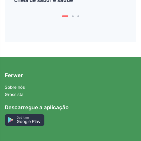
cheia de sabor e saúde
cozin
Ferwer
Sobre nós
Grossista
Descarregue a aplicação
Get it on
Google Play