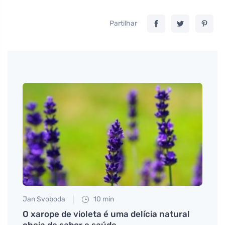
Partilhar
Jan Svoboda
10 min
Petr N
O xarope de violeta é uma delícia natural
# Coz