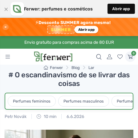
×
Ferwer: perfumes e cosméticos
Abrir app
⚡
Desconto SUMMER agora mesmo!
×
SUMMER
Abrir app
Envio gratuito para compras acima de 80 EUR
0
Ferwer
Blog
Lar
# O escandinavismo de se livrar das
coisas
Perfumes femininos
Perfumes masculinos
Perfumes u
Petr Novák
10 min
6.6.2026