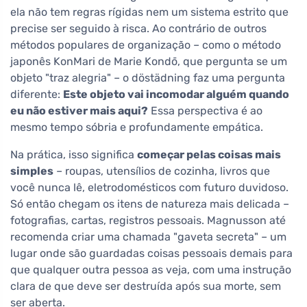
ela não tem regras rígidas nem um sistema estrito que
precise ser seguido à risca. Ao contrário de outros
métodos populares de organização – como o método
japonês KonMari de Marie Kondō, que pergunta se um
objeto "traz alegria" – o döstädning faz uma pergunta
diferente:
Este objeto vai incomodar alguém quando
eu não estiver mais aqui?
Essa perspectiva é ao
mesmo tempo sóbria e profundamente empática.
Na prática, isso significa
começar pelas coisas mais
simples
– roupas, utensílios de cozinha, livros que
você nunca lê, eletrodomésticos com futuro duvidoso.
Só então chegam os itens de natureza mais delicada –
fotografias, cartas, registros pessoais. Magnusson até
recomenda criar uma chamada "gaveta secreta" – um
lugar onde são guardadas coisas pessoais demais para
que qualquer outra pessoa as veja, com uma instrução
clara de que deve ser destruída após sua morte, sem
ser aberta.