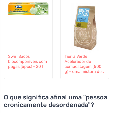
Swirl Sacos
Tierra Verde
biocomponíveis com
Acelerador de
pegas (6pcs) - 20 l
compostagem (500
g) - uma mistura de
culturas bacterianas
e enzimas
O que significa afinal uma "pessoa
cronicamente desordenada"?