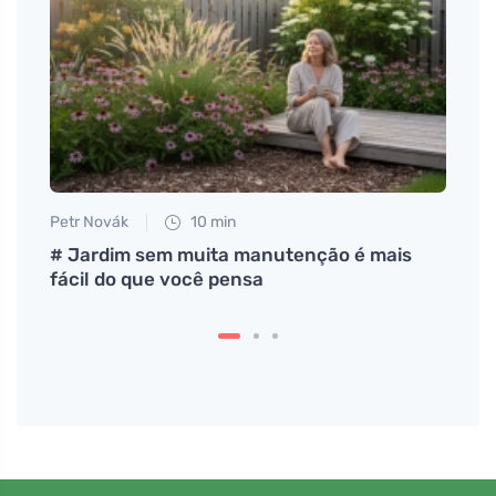
Petr Novák
10 min
Petr N
o
# Jardim sem muita manutenção é mais
# Jak
fácil do que você pensa
lůžko