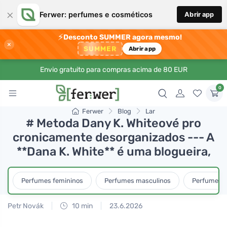
×
Ferwer: perfumes e cosméticos
Abrir app
⚡
Desconto SUMMER agora mesmo!
×
SUMMER
Abrir app
Envio gratuito para compras acima de 80 EUR
0
Ferwer
Blog
Lar
# Metoda Dany K. Whiteové pro
cronicamente desorganizados --- A
**Dana K. White** é uma blogueira,
Perfumes femininos
Perfumes masculinos
Perfumes u
Petr Novák
10 min
23.6.2026