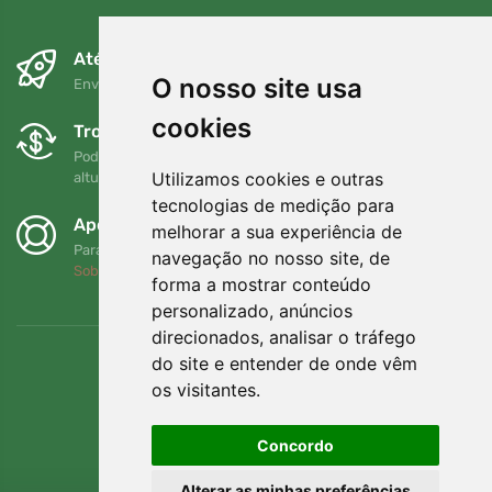
Até ao dia seguinte e sem custos
O nosso site usa
Envio gratuito para encomendas superiores a 80 EUR
cookies
Trocas e devoluções gratuitas
Pode devolver ou trocar a sua encomenda em qualquer
Utilizamos cookies e outras
altura no prazo de 90 dias
tecnologias de medição para
Apoiamos a Trees.org
melhorar a sua experiência de
Para cada encomenda plantamos uma árvore! Leia mais
navegação no nosso site, de
Sobre nós
.
forma a mostrar conteúdo
personalizado, anúncios
direcionados, analisar o tráfego
do site e entender de onde vêm
os visitantes.
Concordo
Alterar as minhas preferências