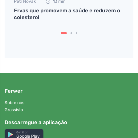
Petr Novák
13 min
Tomáš
 uma
Ervas que promovem a saúde e reduzem o
Como 
sas
colesterol
vovó 
Ferwer
Sobre nós
Grossista
Descarregue a aplicação
Get it on
Google Play