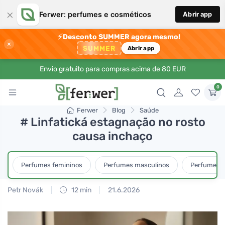
×
Ferwer: perfumes e cosméticos
Abrir app
⚡
Desconto SUMMER agora mesmo!
×
SUMMER
Abrir app
Envio gratuito para compras acima de 80 EUR
0
Ferwer
Blog
Saúde
# Linfatická estagnação no rosto
causa inchaço
Perfumes femininos
Perfumes masculinos
Perfumes u
Petr Novák
12 min
21.6.2026