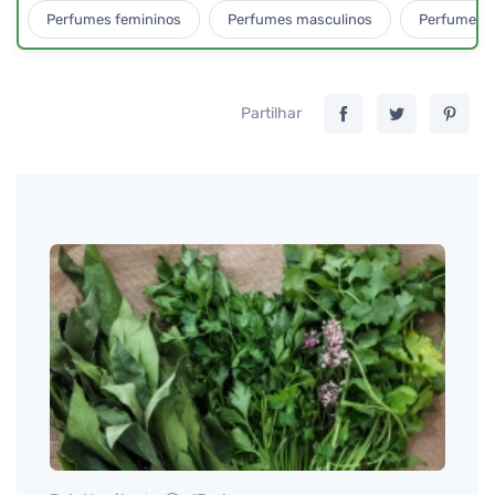
Perfumes femininos
Perfumes masculinos
Perfumes u
Partilhar