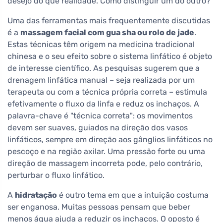
desejo do que realidade. Como distinguir um do outro?
Uma das ferramentas mais frequentemente discutidas
é a
massagem facial com gua sha ou rolo de jade
.
Estas técnicas têm origem na medicina tradicional
chinesa e o seu efeito sobre o sistema linfático é objeto
de interesse científico. As pesquisas sugerem que a
drenagem linfática manual – seja realizada por um
terapeuta ou com a técnica própria correta – estimula
efetivamente o fluxo da linfa e reduz os inchaços. A
palavra-chave é "técnica correta": os movimentos
devem ser suaves, guiados na direção dos vasos
linfáticos, sempre em direção aos gânglios linfáticos no
pescoço e na região axilar. Uma pressão forte ou uma
direção de massagem incorreta pode, pelo contrário,
perturbar o fluxo linfático.
A
hidratação
é outro tema em que a intuição costuma
ser enganosa. Muitas pessoas pensam que beber
menos água ajuda a reduzir os inchaços. O oposto é