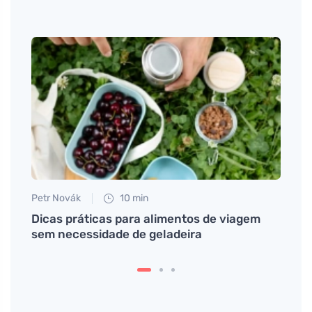
Petr Novák
10 min
Eva No
s e
Dicas práticas para alimentos de viagem
Como 
sem necessidade de geladeira
alime