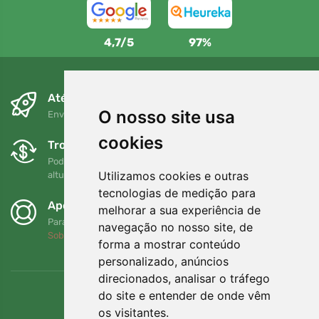
4,7/5
97%
Até ao dia seguinte e sem custos
O nosso site usa
Envio gratuito para encomendas superiores a 80 EUR
cookies
Trocas e devoluções gratuitas
Pode devolver ou trocar a sua encomenda em qualquer
Utilizamos cookies e outras
altura no prazo de 90 dias
tecnologias de medição para
Apoiamos a Trees.org
melhorar a sua experiência de
Para cada encomenda plantamos uma árvore! Leia mais
navegação no nosso site, de
Sobre nós
.
forma a mostrar conteúdo
personalizado, anúncios
direcionados, analisar o tráfego
do site e entender de onde vêm
os visitantes.