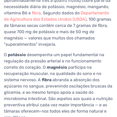
(aproximadamente três a quatro frutos) cobre parte da
necessidade diária de potássio, magnésio, manganês,
vitamina B6 e
fibra
. Segundo dados do
Departamento
de Agricultura dos Estados Unidos (USDA)
, 100 gramas
de tâmaras secas contêm cerca de 7 gramas de fibra,
quase 700 mg de potássio e mais de 50 mg de
magnésio — valores que muitos dos chamados
"superalimentos" invejaria.
O
potássio
desempenha um papel fundamental na
regulação da pressão arterial e no funcionamento
correto do coração. O
magnésio
participa na
recuperação muscular, na qualidade do sono e no
sistema nervoso. A
fibra
abranda a absorção dos
açúcares no sangue, prevenindo oscilações bruscas da
glicemia, e ao mesmo tempo apoia a saúde do
microbioma intestinal. São aspetos aos quais a nutrição
preventiva atribui cada vez maior importância — e as
tâmaras oferecem-nos todos eles de forma natural e