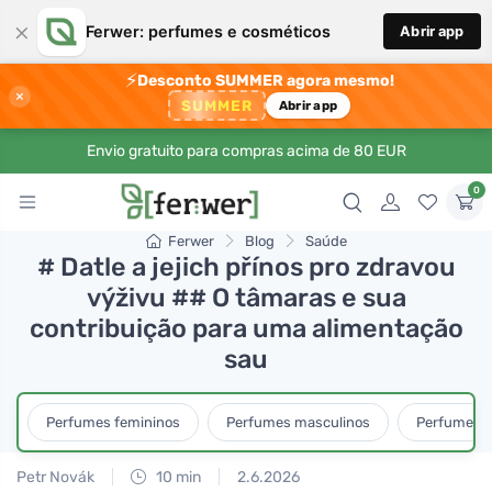
×
Ferwer: perfumes e cosméticos
Abrir app
⚡
Desconto SUMMER agora mesmo!
×
SUMMER
Abrir app
Envio gratuito para compras acima de 80 EUR
0
Ferwer
Blog
Saúde
# Datle a jejich přínos pro zdravou
výživu ## O tâmaras e sua
contribuição para uma alimentação
sau
Perfumes femininos
Perfumes masculinos
Perfumes u
Petr Novák
10 min
2.6.2026