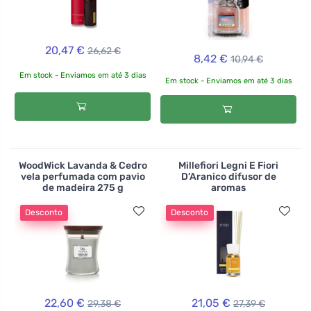
20,47 €
26,62 €
8,42 €
10,94 €
Em stock - Enviamos em até 3 dias
Em stock - Enviamos em até 3 dias
WoodWick Lavanda & Cedro
Millefiori Legni E Fiori
vela perfumada com pavio
D’Aranico difusor de
de madeira 275 g
aromas
Desconto
Desconto
22,60 €
21,05 €
29,38 €
27,39 €