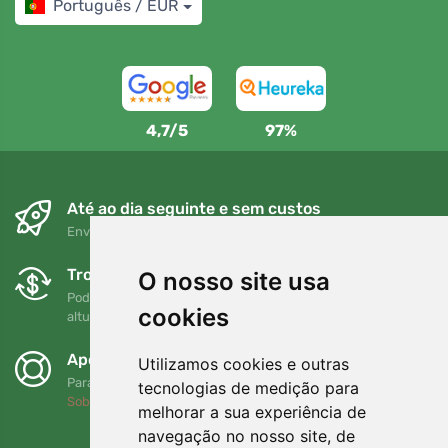
Português / EUR
4,7/5
97%
Até ao dia seguinte e sem custos
Envio gratuito para encomendas superiores a 80 EUR
Trocas e devoluções gratuitas
O nosso site usa
Pode devolver ou trocar a sua encomenda em qualquer
cookies
altura no prazo de 90 dias
Apoiamos a Trees.org
Utilizamos cookies e outras
Para cada encomenda plantamos uma árvore! Leia mais
tecnologias de medição para
Sobre nós
.
melhorar a sua experiência de
navegação no nosso site, de