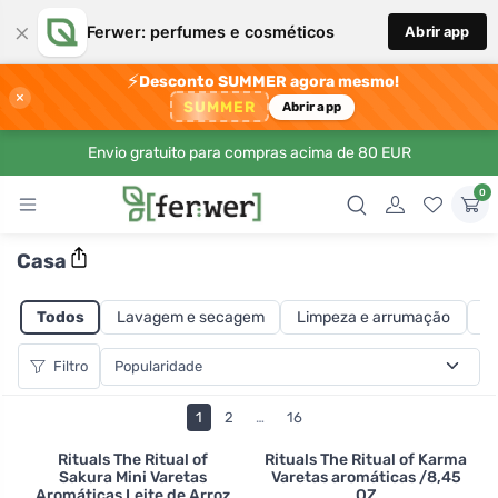
×
Ferwer: perfumes e cosméticos
Abrir app
⚡
Desconto SUMMER agora mesmo!
×
SUMMER
Abrir app
Envio gratuito para compras acima de 80 EUR
0
Casa
Todos
Lavagem e secagem
Limpeza e arrumação
L
Filtro
1
2
…
16
Rituals The Ritual of
Rituals The Ritual of Karma
Sakura Mini Varetas
Varetas aromáticas /8,45
Aromáticas Leite de Arroz
OZ