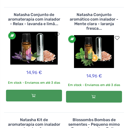
Natasha Conjunto de
Natasha Conjunto
aromaterapia com inalador
aromático com inalador -
- Relax - lavanda e limã...
Mente clara - laranja
fresca...
14,96 €
14,96 €
Em stock - Enviamos em até 3 dias
Em stock - Enviamos em até 3 dias
Natasha Kit de
Blossombs Bombas de
aromaterapia com inalador
sementes - Pequeno mimo