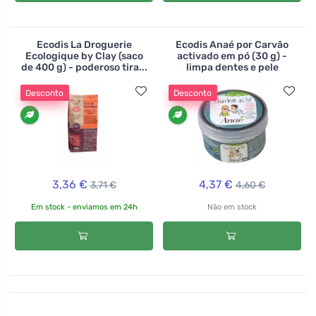
Ecodis La Droguerie
Ecodis Anaé por Carvão
Ecologique by Clay (saco
activado em pó (30 g) -
de 400 g) - poderoso tira...
limpa dentes e pele
Desconto
Desconto
3,36 €
4,37 €
3,71 €
4,60 €
Em stock - enviamos em 24h
Não em stock