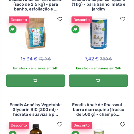
gel de glicerina.
(saco de 2,5 kg) - para
(1 kg) - para banho, mato e
>>br>
banho, esfoliação e ...
jardim
Desconto
Desconto
16,34 €
7,42 €
17,19 €
7,80 €
Em stock - enviamos em 24h
Em stock - enviamos em 24h
Ecodis Anaé by Vegetable
Ecodis Anaé de Rhassoul -
Glycerin BIO (200 ml) -
barro marroquino (frasco
hidrata e suaviza a p...
de 500 g) - champô,...
Desconto
Desconto