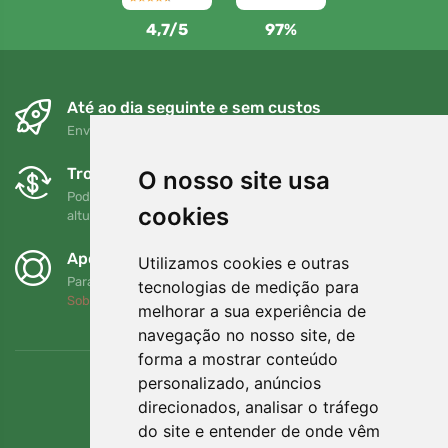
4,7/5
97%
Até ao dia seguinte e sem custos
Envio gratuito para encomendas superiores a 80 EUR
Trocas e devoluções gratuitas
O nosso site usa
Pode devolver ou trocar a sua encomenda em qualquer
cookies
altura no prazo de 90 dias
Apoiamos a Trees.org
Utilizamos cookies e outras
Para cada encomenda plantamos uma árvore! Leia mais
tecnologias de medição para
Sobre nós
.
melhorar a sua experiência de
navegação no nosso site, de
forma a mostrar conteúdo
personalizado, anúncios
direcionados, analisar o tráfego
do site e entender de onde vêm