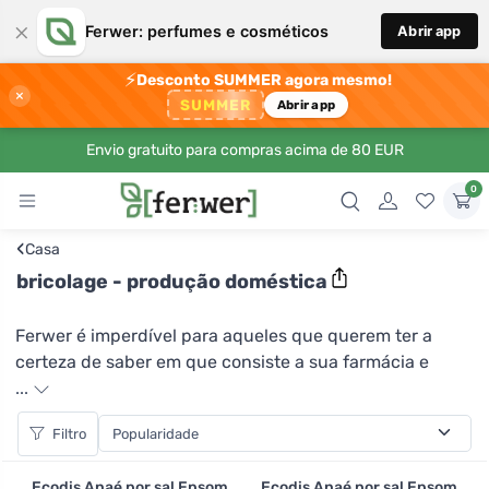
×
Ferwer: perfumes e cosméticos
Abrir app
⚡
Desconto SUMMER agora mesmo!
×
SUMMER
Abrir app
Envio gratuito para compras acima de 80 EUR
0
‹
Casa
bricolage - produção doméstica
Ferwer é imperdível para aqueles que querem ter a
certeza de saber em que consiste a sua farmácia e
cosméticos em casa, e por isso produzem-nos eles
...
próprios. Na categoria DIY podem encontrar
Filtro
ingredientes puramente naturais para a sua própria
produção, tais como sal Epsom, argila marroquina ou
Ecodis Anaé por sal Epsom
Ecodis Anaé por sal Epsom