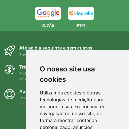
4,7/5
97%
Até ao dia seguinte e sem custos
Envio gratuito para encomendas superiores a 80 EUR
Trocas e devoluções gratuitas
O nosso site usa
Pode devolver ou trocar a sua encomenda em qualquer
cookies
altura no prazo de 90 dias
Apoiamos a Trees.org
Utilizamos cookies e outras
Para cada encomenda plantamos uma árvore! Leia mais
tecnologias de medição para
Sobre nós
.
melhorar a sua experiência de
navegação no nosso site, de
forma a mostrar conteúdo
personalizado, anúncios