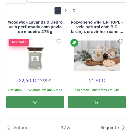
mergulhado em água quente. As velas estão
disponíveis em frascos transparentes e pretos, assim
1
2
3
como em frascos metálicos. Encontrará muitas formas,
aromas e tipos de velas diferentes, basta escolher a que
WoodWick Lavanda & Cedro
Rozvoněno WINTER HOPE -
vela perfumada com pavio
vela natural com BIO
melhor se adequa a si ou à sua casa. E se quiser fazer a
de madeira 275 g
laranja, cravinho e canel...
sua própria vela, experimente os kits de fabrico de velas
Desconto
.
>br>
22,60 €
21,70 €
29,38 €
Em stock - Enviamos em até 3 dias
Em stock - enviamos em 24h
Anterior
1 / 3
Seguinte