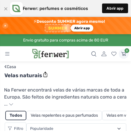
×
Ferwer: perfumes e cosméticos
Abrir app
⚡
Desconto SUMMER agora mesmo!
×
SUMMER
Abrir app
Envio gratuito para compras acima de 80 EUR
0
‹
Casa
Velas naturais
Na Ferwer encontrará velas de várias marcas de toda a
Europa. São feitos de ingredientes naturais como a cera
de soja. É de origem vegetal, queima lenta e
...
uniformemente e não requer temperaturas elevadas
Todos
Velas repelentes e paus perfumados
Velas em vidr
para arder. Não há, portanto, risco de queimaduras, e
onde pingar pode ser facilmente limpo com um pano
Filtro