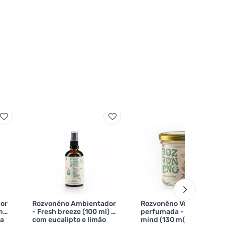
or
Rozvoněno Ambientador
Rozvoněno Vela
m
- Fresh breeze (100 ml) -
perfumada - Peace of
ma
com eucalipto e limão
mind (130 ml) - com