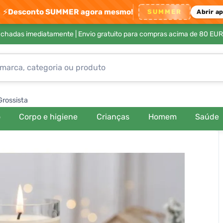
⚡
Desconto SUMMER agora mesmo!
SUMMER
Abrir a
achadas imediatamente |
Envio gratuito para compras acima de 80 EUR
Grossista
o
Corpo e higiene
Crianças
Homem
Saúde