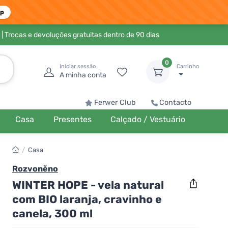
pp
| Trocas e devoluções gratuitas dentro de 90 dias
0
Iniciar sessão
Carrinho
A minha conta
Ferwer Club
Contacto
Casa
Presentes
Calçado / Vestuário
/
Casa
Rozvoněno
WINTER HOPE - vela natural
com BIO laranja, cravinho e
canela, 300 ml