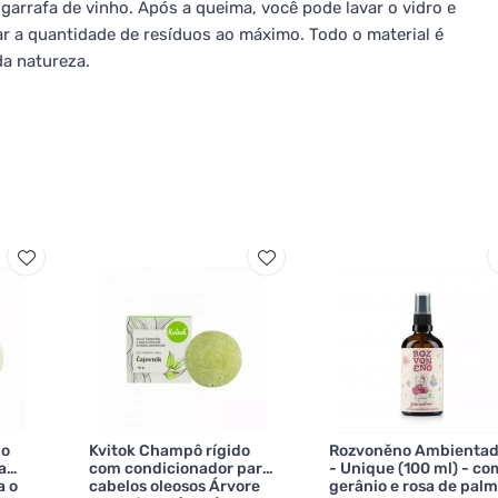
garrafa de vinho. Após a queima, você pode lavar o vidro e
r a quantidade de resíduos ao máximo. Todo o material é
da natureza.
do
Kvitok Champô rígido
Rozvoněno Ambientad
a
com condicionador para
- Unique (100 ml) - co
a o
cabelos oleosos Árvore
gerânio e rosa de pal