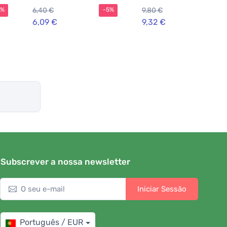
lavanda e patchouli
6,40 €
9,80 €
5%
-5%
-5%
6,09 €
9,32 €
Subscrever a nossa newsletter
Iniciar Sessão
Português / EUR