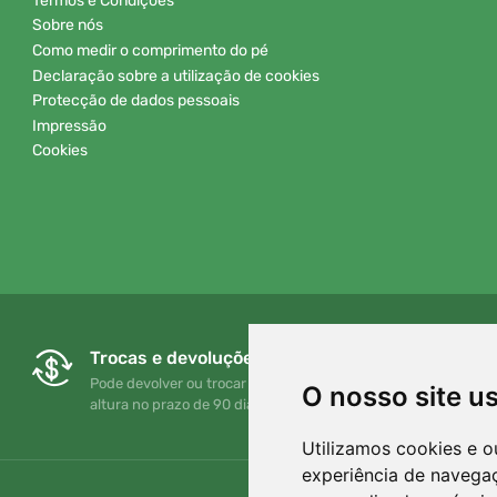
Termos e Condições
Sobre nós
Como medir o comprimento do pé
Declaração sobre a utilização de cookies
Protecção de dados pessoais
Impressão
Cookies
Trocas e devoluções gratuitas
Pode devolver ou trocar a sua encomenda em qualquer
O nosso site u
altura no prazo de 90 dias
Utilizamos cookies e o
experiência de navega