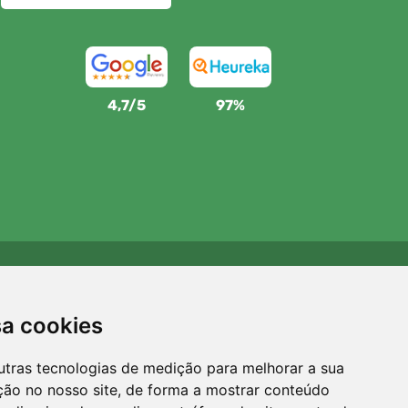
4,7/5
97%
Apoiamos a Trees.org
Para cada encomenda plantamos uma árvore! Leia mais
sa cookies
Sobre nós
.
utras tecnologias de medição para melhorar a sua
ção no nosso site, de forma a mostrar conteúdo