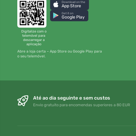
Download on the
App Store
Get it on
Google Play
Digitalize com o
telemóvel para
descarregar a
aplicação
Abre a loja certa – App Store ou Google Play para
o seu telemóvel.
Até ao dia seguinte e sem custos
Envio gratuito para encomendas superiores a 80 EUR