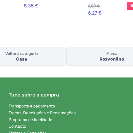
elo
de Chá XXL (50 g) - com
8,35 €
6,59 €
-
queratina vegetal
6,27 €
Voltar à categoria
Marca
Casa
Rozvoněno
Tudo sobre a compra
Transporte e pagamento
Trocas, Devoluções e Reclamações
Programa de fidelidade
Contacto