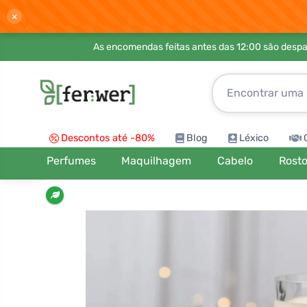
×
As encomendas feitas antes das 12:00 são desp
Descontos até -80%
Blog
Léxico
Perfumes
Maquilhagem
Cabelo
Rost