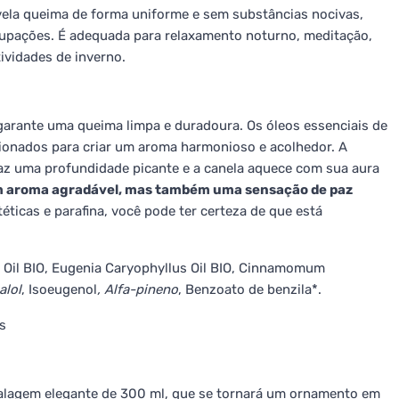
ela queima de forma uniforme e sem substâncias nocivas,
upações. É adequada para relaxamento noturno, meditação,
ividades de inverno.
 e garante uma queima limpa e duradoura. Os óleos essenciais de
cionados para criar um aroma harmonioso e acolhedor. A
 traz uma profundidade picante e a canela aquece com sua aura
um aroma agradável, mas também uma sensação de paz
éticas e parafina, você pode ter certeza de que está
el Oil BIO, Eugenia Caryophyllus Oil BIO, Cinnamomum
alol
, Isoeugenol
, Alfa-pineno
, Benzoato de benzila*.
s
lagem elegante de 300 ml, que se tornará um ornamento em