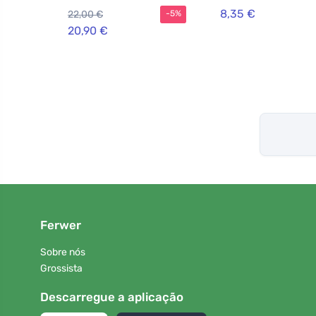
com amêndoa, noz-
crescimento do cab
8,35 €
22,00 €
-5%
moscada e baunilha
20,90 €
Ferwer
Sobre nós
Grossista
Descarregue a aplicação