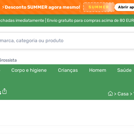
⚡
Desconto SUMMER agora mesmo!
SUMMER
Abrir a
achadas imediatamente |
Envio gratuito para compras acima de 80 EUR
Grossista
o
Corpo e higiene
Crianças
Homem
Saúde
s
>
Casa
>