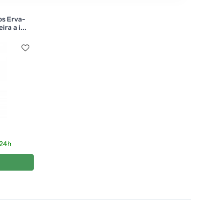
os Erva-
ra a i...
 24h