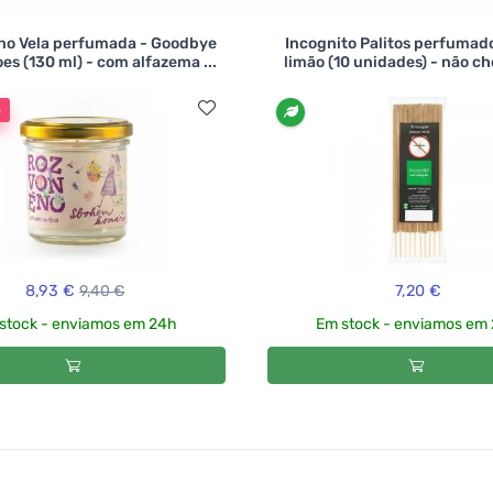
no Vela perfumada - Goodbye
Incognito Palitos perfumad
es (130 ml) - com alfazema ...
limão (10 unidades) - não chei
o
8,93 €
9,40 €
7,20 €
stock - enviamos em 24h
Em stock - enviamos em