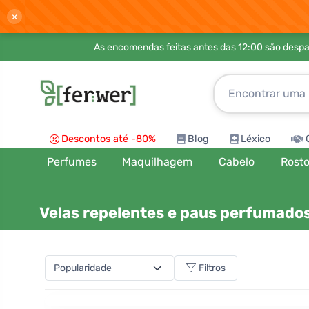
×
As encomendas feitas antes das 12:00 são desp
Descontos até -80%
Blog
Léxico
Perfumes
Maquilhagem
Cabelo
Rost
Velas repelentes e paus perfumado
Filtros