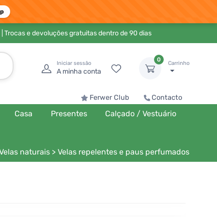
pp
| Trocas e devoluções gratuitas dentro de 90 dias
0
Iniciar sessão
Carrinho
A minha conta
Ferwer Club
Contacto
Casa
Presentes
Calçado / Vestuário
Velas naturais
>
Velas repelentes e paus perfumados