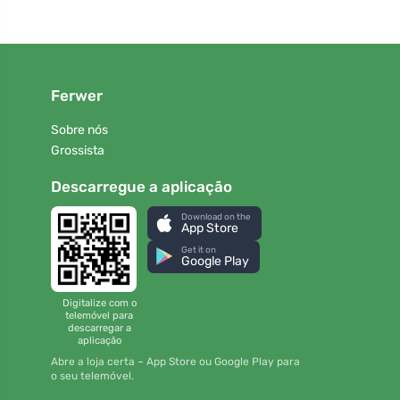
Ferwer
Sobre nós
Grossista
Descarregue a aplicação
Download on the
App Store
Get it on
Google Play
Digitalize com o
telemóvel para
descarregar a
aplicação
Abre a loja certa – App Store ou Google Play para
o seu telemóvel.