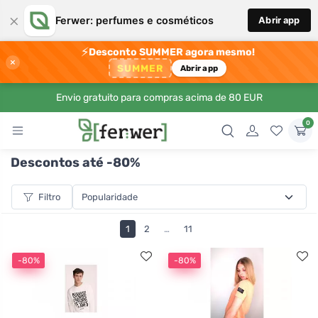
×
Ferwer: perfumes e cosméticos
Abrir app
⚡
Desconto SUMMER agora mesmo!
×
SUMMER
Abrir app
Envio gratuito para compras acima de 80 EUR
0
Descontos até -80%
Filtro
1
2
…
11
-80%
-80%