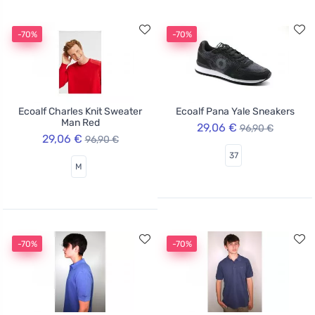
-70%
-70%
Ecoalf Charles Knit Sweater
Ecoalf Pana Yale Sneakers
Man Red
29,06 €
96,90 €
29,06 €
96,90 €
37
M
-70%
-70%