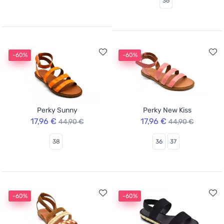
36
-60%
-60%
Perky Sunny
Perky New Kiss
17,96 €
17,96 €
44,90 €
44,90 €
38
36
37
-60%
-60%