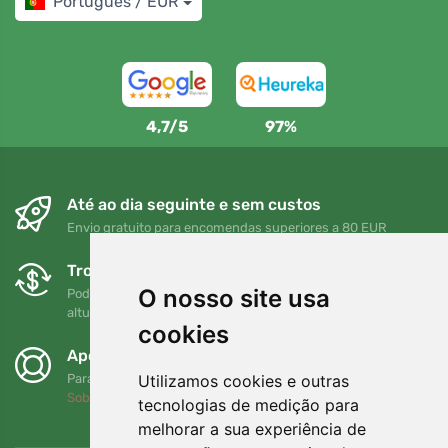
Português / EUR
4,7/5
97%
Até ao dia seguinte e sem custos
Envio gratuito para encomendas superiores a 80 EUR
Trocas e devoluções gratuitas
O nosso site usa
Pode devolver ou trocar a sua encomenda em qualquer
altura no prazo de 90 dias
cookies
Apoiamos a Trees.org
Utilizamos cookies e outras
Para cada encomenda plantamos uma árvore! Leia mais
Sobre nós
.
tecnologias de medição para
melhorar a sua experiência de