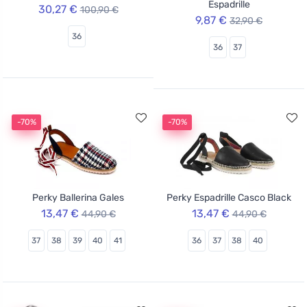
Espadrille
30,27 €
100,90 €
9,87 €
32,90 €
36
36
37
-70%
-70%
Perky Ballerina Gales
Perky Espadrille Casco Black
13,47 €
13,47 €
44,90 €
44,90 €
37
38
39
40
41
36
37
38
40