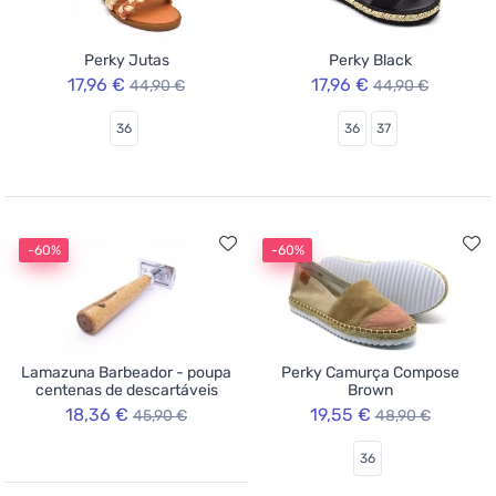
Perky Jutas
Perky Black
17,96 €
17,96 €
44,90 €
44,90 €
36
36
37
-60%
-60%
Lamazuna Barbeador - poupa
Perky Camurça Compose
centenas de descartáveis
Brown
18,36 €
19,55 €
45,90 €
48,90 €
36