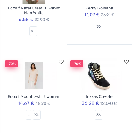
Ecoalf Natal Great B T-shirt
Perky Goibana
Man White
11,07 €
36,91 €
6,58 €
32,90 €
36
XL
-70%
-70%
Ecoalf Mount t-shirt woman
Inkkas Coyote
14,67 €
36,28 €
48,90 €
120,90 €
L
XL
36