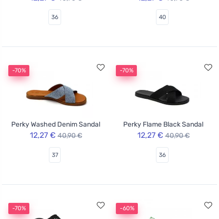
36
40
-70%
-70%
Perky Washed Denim Sandal
Perky Flame Black Sandal
12,27 €
12,27 €
40,90 €
40,90 €
37
36
-70%
-60%