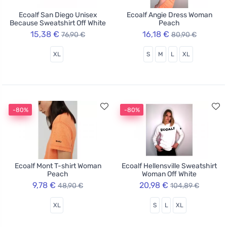
Ecoalf San Diego Unisex
Ecoalf Angie Dress Woman
Because Sweatshirt Off White
Peach
15,38 €
16,18 €
76,90 €
80,90 €
XL
S
M
L
XL
-80%
-80%
Ecoalf Mont T-shirt Woman
Ecoalf Hellensville Sweatshirt
Peach
Woman Off White
9,78 €
20,98 €
48,90 €
104,89 €
XL
S
L
XL