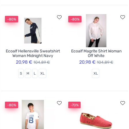
-80%
-80%
Ecoalf Hellensville Sweatshirt
Ecoalf Magrite Shirt Woman
Woman Midnight Navy
Off White
20,98 €
20,98 €
104,89 €
104,89 €
S
M
L
XL
XL
-80%
-70%