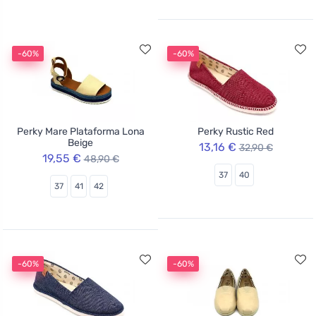
-60%
-60%
Perky Mare Plataforma Lona
Perky Rustic Red
Beige
13,16 €
32,90 €
19,55 €
48,90 €
37
40
37
41
42
-60%
-60%