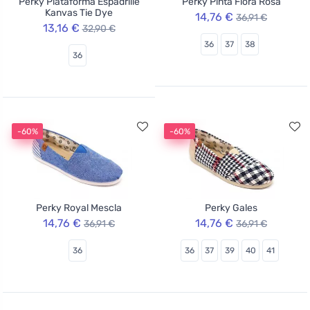
Perky Plataforma Espadrille
Perky Pinta Flora Rosa
Kanvas Tie Dye
14,76 €
36,91 €
13,16 €
32,90 €
36
37
38
36
-60%
-60%
Perky Royal Mescla
Perky Gales
14,76 €
14,76 €
36,91 €
36,91 €
36
36
37
39
40
41