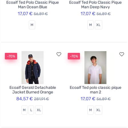
Ecoalf Ted Polo Classic Pique
Ecoalf Ted Polo Classic Pique
Man Ocean Blue
Man Deep Navy
17,07 €
17,07 €
56,89 €
56,89 €
M
M
XL
-70%
-70%
Ecoalf Gerald Detachable
Ecoalf Ted polo classic pique
Jacket Burned Orange
man 2
84,57 €
17,07 €
281,91 €
56,89 €
M
L
XL
M
XL