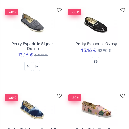
-60%
-60%
Perky Espadrille Signals
Perky Espadrille Gypsy
Denim
13,16 €
32,90 €
13,16 €
32,90 €
36
36
37
-60%
-60%