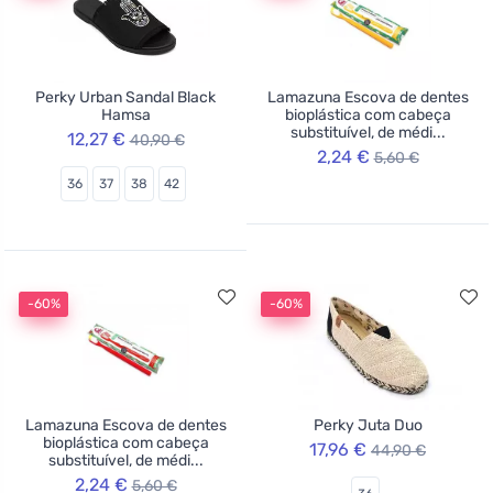
Perky Urban Sandal Black
Lamazuna Escova de dentes
Hamsa
bioplástica com cabeça
substituível, de médi...
12,27 €
40,90 €
2,24 €
5,60 €
36
37
38
42
-60%
-60%
Lamazuna Escova de dentes
Perky Juta Duo
bioplástica com cabeça
17,96 €
44,90 €
substituível, de médi...
2,24 €
5,60 €