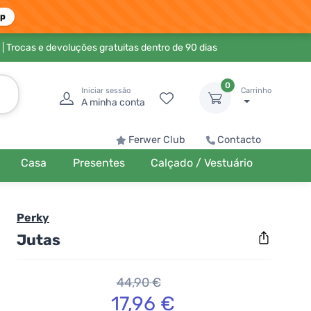
pp
| Trocas e devoluções gratuitas dentro de 90 dias
0
Iniciar sessão
Carrinho
A minha conta
Ferwer Club
Contacto
Casa
Presentes
Calçado / Vestuário
Perky
Jutas
44,90 €
17,96 €