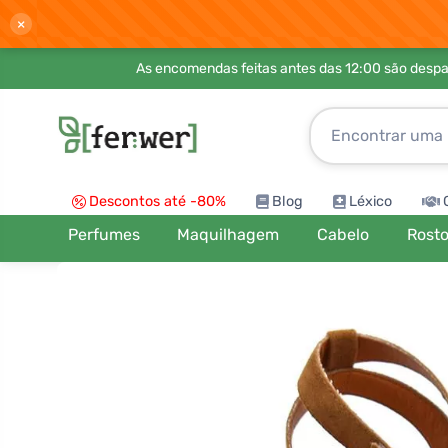
×
As encomendas feitas antes das 12:00 são desp
Descontos até -80%
Blog
Léxico
Perfumes
Maquilhagem
Cabelo
Rost