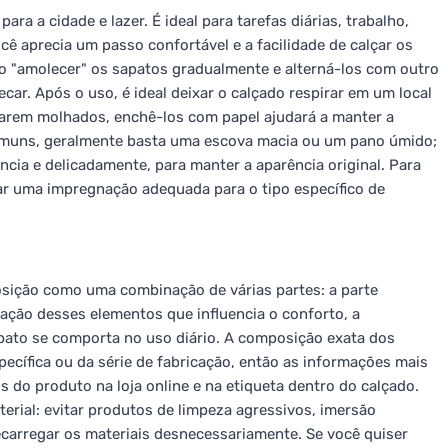
a a cidade e lazer. É ideal para tarefas diárias, trabalho,
cê aprecia um passo confortável e a facilidade de calçar os
o "amolecer" os sapatos gradualmente e alterná-los com outro
car. Após o uso, é ideal deixar o calçado respirar em um local
ficarem molhados, enchê-los com papel ajudará a manter a
comuns, geralmente basta uma escova macia ou um pano úmido;
ncia e delicadamente, para manter a aparência original. Para
ar uma impregnação adequada para o tipo específico de
sição como uma combinação de várias partes: a parte
inação desses elementos que influencia o conforto, a
apato se comporta no uso diário. A composição exata dos
pecífica ou da série de fabricação, então as informações mais
do produto na loja online e na etiqueta dentro do calçado.
terial: evitar produtos de limpeza agressivos, imersão
carregar os materiais desnecessariamente. Se você quiser