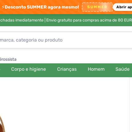
⚡
Desconto SUMMER agora mesmo!
SUMMER
Abrir a
achadas imediatamente |
Envio gratuito para compras acima de 80 EUR
Grossista
o
Corpo e higiene
Crianças
Homem
Saúde