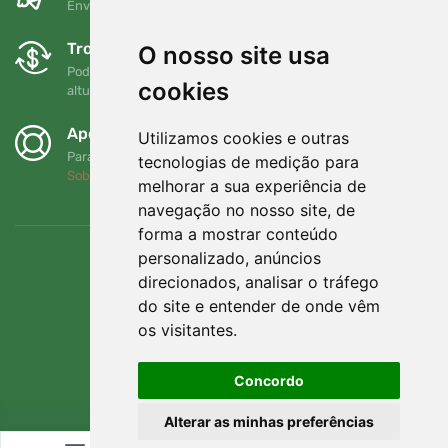
Envio gratuito para encomendas superiores a 80 EUR
Trocas e devoluções gratuitas
O nosso site usa
Pode devolver ou trocar a sua encomenda em qualquer
cookies
altura no prazo de 90 dias
Apoiamos a Trees.org
Utilizamos cookies e outras
Para cada encomenda plantamos uma árvore! Leia mais
tecnologias de medição para
Sobre nós
.
melhorar a sua experiência de
navegação no nosso site, de
forma a mostrar conteúdo
personalizado, anúncios
direcionados, analisar o tráfego
do site e entender de onde vêm
os visitantes.
Concordo
Alterar as minhas preferências