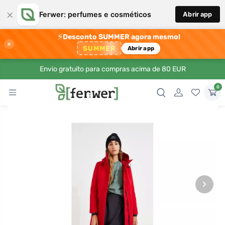
×
Ferwer: perfumes e cosméticos
Abrir app
⚡
Desconto SUMMER agora mesmo!
×
SUMMER
Abrir app
Envio gratuito para compras acima de 80 EUR
0
›