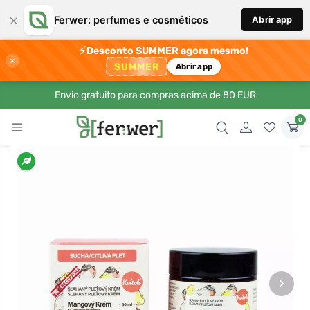
×
Ferwer: perfumes e cosméticos
Abrir app
⚡
Desconto SUMMER agora mesmo!
×
SUMMER
Abrir app
Envio gratuito para compras acima de 80 EUR
0
›