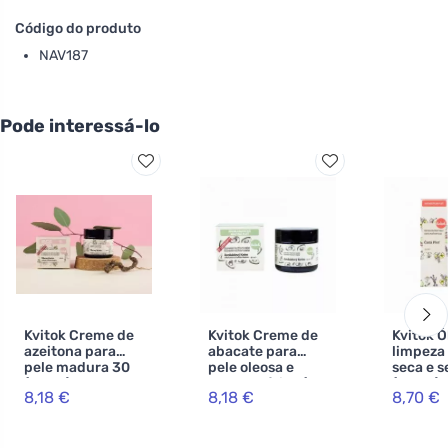
Código do produto
NAV187
Pode interessá-lo
Kvitok Creme de
Kvitok Creme de
Kvitok Ó
azeitona para
abacate para
limpeza 
pele madura 30
pele oleosa e
seca e s
(60 ml) - nova
problemática (60
(50 ml) 
8,18 €
8,18 €
8,70 €
fórmula
ml) - nova
deixa u
fórmula
película
gorduro