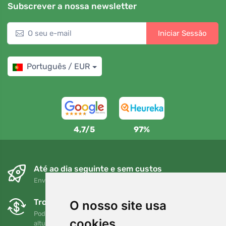
Subscrever a nossa newsletter
Iniciar Sessão
Português / EUR
4,7/5
97%
Até ao dia seguinte e sem custos
Envio gratuito para encomendas superiores a 80 EUR
Trocas e devoluções gratuitas
O nosso site usa
Pode devolver ou trocar a sua encomenda em qualquer
cookies
altura no prazo de 90 dias