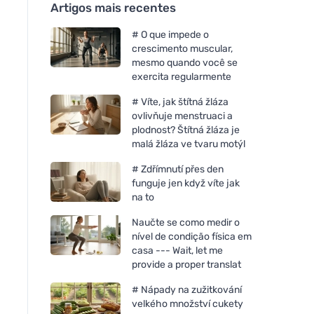
Artigos mais recentes
# O que impede o
crescimento muscular,
mesmo quando você se
exercita regularmente
# Víte, jak štítná žláza
ovlivňuje menstruaci a
plodnost? Štítná žláza je
malá žláza ve tvaru motýl
# Zdřímnutí přes den
funguje jen když víte jak
na to
Naučte se como medir o
nível de condição física em
casa --- Wait, let me
provide a proper translat
# Nápady na zužitkování
velkého množství cukety