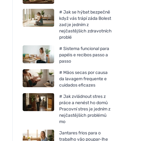
# Jak se hýbat bezpečně
když vás trápí záda Bolest
zad je jedním z
nejčastějších zdravotních
problé
# Sistema funcional para
papéis e recibos passo a
passo
# Mãos secas por causa
da lavagem frequente e
cuidados eficazes
# Jak zvládnout stres z
práce a nenést ho domů
Pracovní stres je jedním z
nejčastějších problémů
mo
Jantares frios para o
trabalho vão poupar-lhe