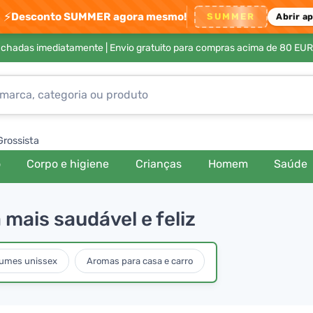
⚡
Desconto SUMMER agora mesmo!
SUMMER
Abrir a
achadas imediatamente |
Envio gratuito para compras acima de 80 EUR
Grossista
o
Corpo e higiene
Crianças
Homem
Saúde
mais saudável e feliz
fumes unissex
Aromas para casa e carro