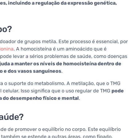
es, incluindo a regulação da expressão genética,
po?
oador de grupos metila. Este processo é essencial, por
ionina
. A homocisteína é um aminoácido que é
pode levar a sérios problemas de saúde, como doenças
juda a manter os níveis de homocisteína dentro de
ão e dos vasos sanguíneos
.
ra o suporte do metabolismo. A metilação, que o TMG
l celular. Isso significa que o uso regular de TMG
pode
ia do desempenho físico e mental
.
saúde?
e de promover o equilíbrio no corpo. Este equilíbrio
s também se estende a outras áreas, como fígado,