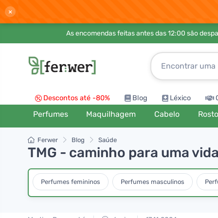
×
As encomendas feitas antes das 12:00 são desp
Descontos até -80%
Blog
Léxico
Perfumes
Maquilhagem
Cabelo
Rost
Ferwer
Blog
Saúde
TMG - caminho para uma vida 
Perfumes femininos
Perfumes masculinos
Per