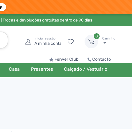
pp
| Trocas e devoluções gratuitas dentro de 90 dias
0
Iniciar sessão
Carrinho
A minha conta
Ferwer Club
Contacto
Casa
Presentes
Calçado / Vestuário