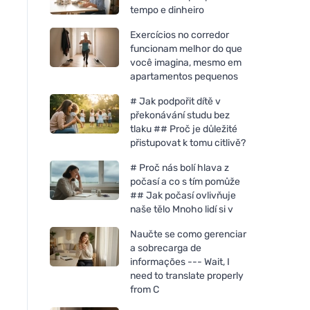
tempo e dinheiro
Exercícios no corredor
funcionam melhor do que
você imagina, mesmo em
apartamentos pequenos
# Jak podpořit dítě v
překonávání studu bez
tlaku ## Proč je důležité
přistupovat k tomu citlivě?
# Proč nás bolí hlava z
počasí a co s tím pomůže
## Jak počasí ovlivňuje
naše tělo Mnoho lidí si v
Naučte se como gerenciar
a sobrecarga de
informações --- Wait, I
need to translate properly
from C