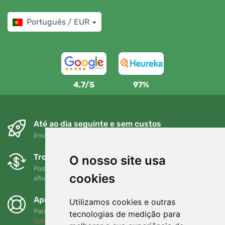
Português / EUR
4,7/5
97%
Até ao dia seguinte e sem custos
Envio gratuito para encomendas superiores a 80 EUR
Trocas e devoluções gratuitas
O nosso site usa
Pode devolver ou trocar a sua encomenda em qualquer
cookies
altura no prazo de 90 dias
Apoiamos a Trees.org
Utilizamos cookies e outras
Para cada encomenda plantamos uma árvore! Leia mais
tecnologias de medição para
Sobre nós
.