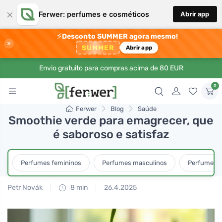
×
Ferwer: perfumes e cosméticos
Abrir app
⚡
Desconto SUMMER agora mesmo!
×
SUMMER
Abrir app
Envio gratuito para compras acima de 80 EUR
0
Ferwer
Blog
Saúde
Smoothie verde para emagrecer, que
é saboroso e satisfaz
Perfumes femininos
Perfumes masculinos
Perfumes u
Petr Novák
8 min
26.4.2025