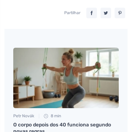
Partilhar
Petr Novák
8 min
Petr N
para
O corpo depois dos 40 funciona segundo
Métod
novas regras
nos 