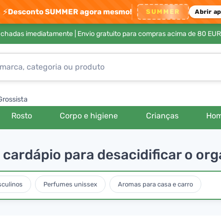
⚡
Desconto SUMMER agora mesmo!
SUMMER
Abrir a
achadas imediatamente |
Envio gratuito para compras acima de 80 EUR
Grossista
Rosto
Corpo e higiene
Crianças
Ho
ardápio para desacidificar o or
culinos
Perfumes unissex
Aromas para casa e carro