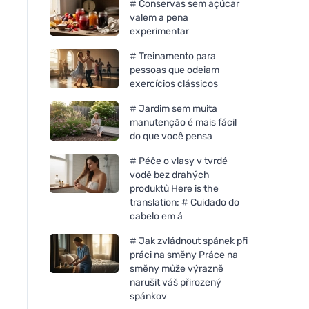
# Conservas sem açúcar
valem a pena
experimentar
# Treinamento para
pessoas que odeiam
exercícios clássicos
# Jardim sem muita
manutenção é mais fácil
do que você pensa
# Péče o vlasy v tvrdé
vodě bez drahých
produktů Here is the
translation: # Cuidado do
cabelo em á
# Jak zvládnout spánek při
práci na směny Práce na
směny může výrazně
narušit váš přirozený
spánkov