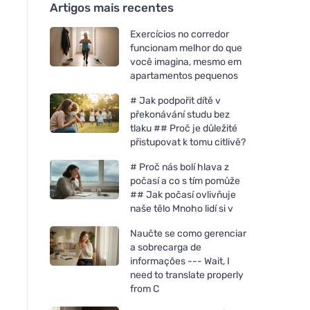
Artigos mais recentes
Exercícios no corredor
funcionam melhor do que
você imagina, mesmo em
apartamentos pequenos
# Jak podpořit dítě v
překonávání studu bez
tlaku ## Proč je důležité
přistupovat k tomu citlivě?
# Proč nás bolí hlava z
počasí a co s tím pomůže
## Jak počasí ovlivňuje
naše tělo Mnoho lidí si v
Naučte se como gerenciar
a sobrecarga de
informações --- Wait, I
need to translate properly
from C