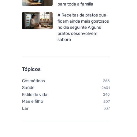
para toda a família
# Receitas de pratos que
ficam ainda mais gostosos
no dia seguinte Alguns
pratos desenvolvem
sabore
Tópicos
Cosméticos
268
Saúde
2601
Estilo de vida
240
Mãe e filho
207
Lar
337