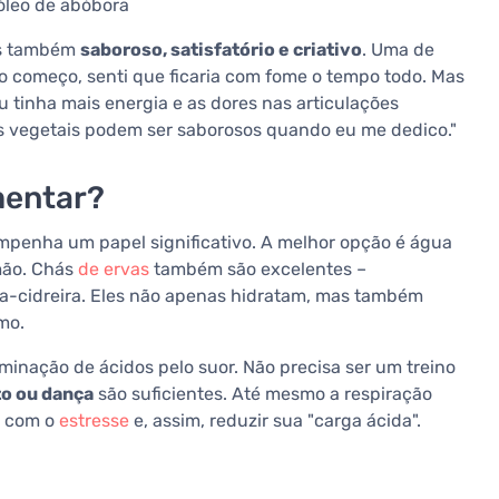
 óleo de abóbora
mas também
saboroso, satisfatório e criativo
. Uma de
No começo, senti que ficaria com fome o tempo todo. Mas
tinha mais energia e as dores nas articulações
s vegetais podem ser saborosos quando eu me dedico."
mentar?
penha um papel significativo. A melhor opção é água
imão. Chás
de ervas
também são excelentes –
va-cidreira. Eles não apenas hidratam, mas também
mo.
iminação de ácidos pelo suor. Não precisa ser um treino
to ou dança
são suficientes. Até mesmo a respiração
r com o
estresse
e, assim, reduzir sua "carga ácida".