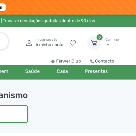
pp
| Trocas e devoluções gratuitas dentro de 90 dias
0
Iniciar sessão
Carrinho
A minha conta
Ferwer Club
Contacto
mem
Saúde
Casa
Presentes
ganismo