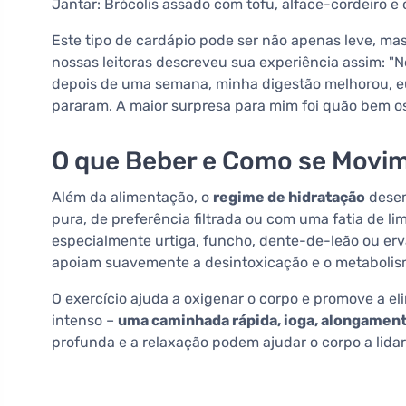
Jantar: Brócolis assado com tofu, alface-cordeiro e
Este tipo de cardápio pode ser não apenas leve, 
nossas leitoras descreveu sua experiência assim: "
depois de uma semana, minha digestão melhorou, eu 
pararam. A maior surpresa para mim foi quão bem o
O que Beber e Como se Movi
Além da alimentação, o
regime de hidratação
desem
pura, de preferência filtrada ou com uma fatia de l
especialmente urtiga, funcho, dente-de-leão ou er
apoiam suavemente a desintoxicação e o metabolis
O exercício ajuda a oxigenar o corpo e promove a el
intenso –
uma caminhada rápida, ioga, alongamen
profunda e a relaxação podem ajudar o corpo a lida