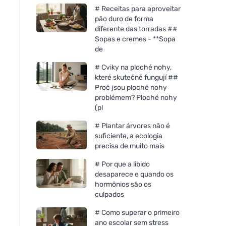
# Receitas para aproveitar
pão duro de forma
diferente das torradas ##
Sopas e cremes - **Sopa
de
# Cviky na ploché nohy,
které skutečně fungují ##
Proč jsou ploché nohy
problémem? Ploché nohy
(pl
# Plantar árvores não é
suficiente, a ecologia
precisa de muito mais
# Por que a libido
desaparece e quando os
hormônios são os
culpados
# Como superar o primeiro
ano escolar sem stress