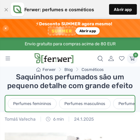
×
Ferwer: perfumes e cosméticos
Abrir app
⚡
Desconto SUMMER agora mesmo!
×
SUMMER
Abrir app
Envio gratuito para compras acima de 80 EUR
0
Ferwer
Blog
Cosméticos
Saquinhos perfumados são um
pequeno detalhe com grande efeito
Perfumes femininos
Perfumes masculinos
Perfumes u
Tomáš Vařecha
6 min
24.1.2025