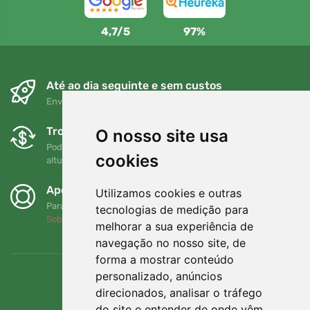
4,7/5
97%
Até ao dia seguinte e sem custos
Envio gratuito para encomendas superiores a 80 EUR
Trocas e devoluções gratuitas
O nosso site usa
Pode devolver ou trocar a sua encomenda em qualquer
cookies
altura no prazo de 90 dias
Apoiamos a Trees.org
Utilizamos cookies e outras
Para cada encomenda plantamos uma árvore! Leia mais
tecnologias de medição para
Sobre nós
.
melhorar a sua experiência de
navegação no nosso site, de
forma a mostrar conteúdo
personalizado, anúncios
direcionados, analisar o tráfego
do site e entender de onde vêm