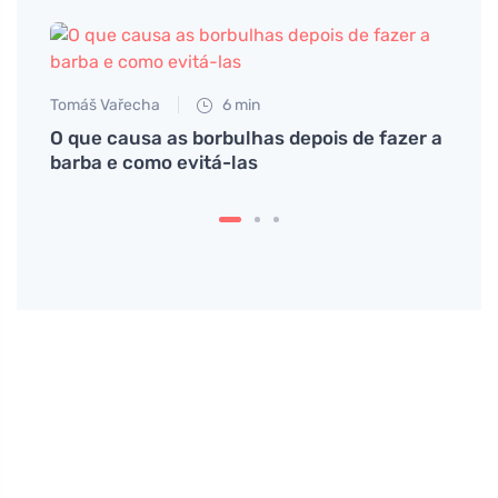
Tomáš Vařecha
6 min
O que causa as borbulhas depois de fazer a
barba e como evitá-las
Petr N
Cuida
começ
e sty