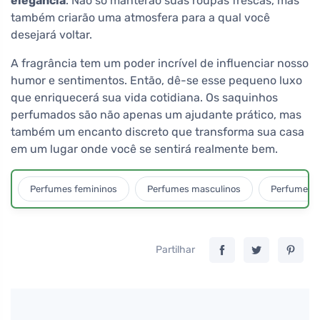
elegância
. Não só manterão suas roupas frescas, mas
também criarão uma atmosfera para a qual você
desejará voltar.
A fragrância tem um poder incrível de influenciar nosso
humor e sentimentos. Então, dê-se esse pequeno luxo
que enriquecerá sua vida cotidiana. Os saquinhos
perfumados são não apenas um ajudante prático, mas
também um encanto discreto que transforma sua casa
em um lugar onde você se sentirá realmente bem.
Perfumes femininos
Perfumes masculinos
Perfumes u
Partilhar