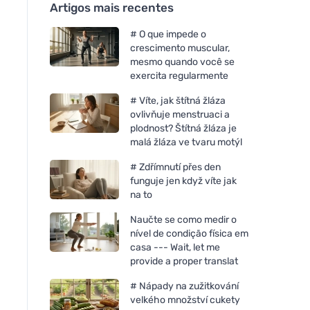
Artigos mais recentes
# O que impede o
crescimento muscular,
mesmo quando você se
exercita regularmente
# Víte, jak štítná žláza
ovlivňuje menstruaci a
plodnost? Štítná žláza je
malá žláza ve tvaru motýl
# Zdřímnutí přes den
funguje jen když víte jak
na to
Naučte se como medir o
nível de condição física em
casa --- Wait, let me
provide a proper translat
# Nápady na zužitkování
velkého množství cukety