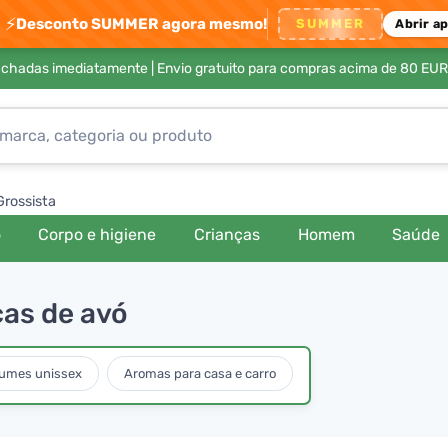
⚡
Desconto SUMMER agora mesmo!
SUMMER
Abrir a
achadas imediatamente |
Envio gratuito para compras acima de 80 EUR
Grossista
o
Corpo e higiene
Crianças
Homem
Saúde
cas de avó
fumes unissex
Aromas para casa e carro