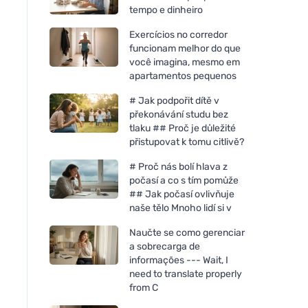
tempo e dinheiro
Exercícios no corredor
funcionam melhor do que
você imagina, mesmo em
apartamentos pequenos
# Jak podpořit dítě v
překonávání studu bez
tlaku ## Proč je důležité
přistupovat k tomu citlivě?
# Proč nás bolí hlava z
počasí a co s tím pomůže
## Jak počasí ovlivňuje
naše tělo Mnoho lidí si v
Naučte se como gerenciar
a sobrecarga de
informações --- Wait, I
need to translate properly
from C