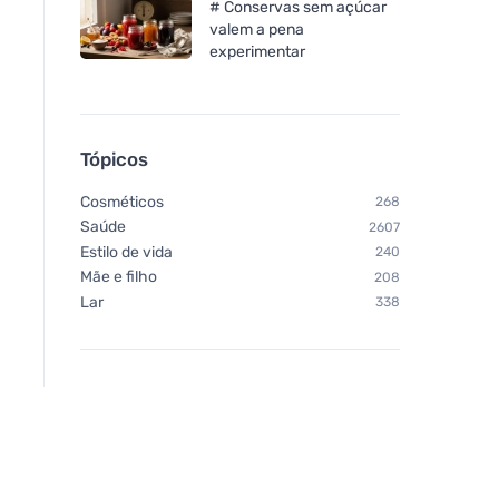
# Conservas sem açúcar
valem a pena
experimentar
Allnature Vinagre branco
Allnature Solução d
10% com aroma a laranja
cítrico 5000 ml
5000 ml
Tópicos
Cosméticos
268
Saúde
2607
Estilo de vida
240
Mãe e filho
208
Lar
338