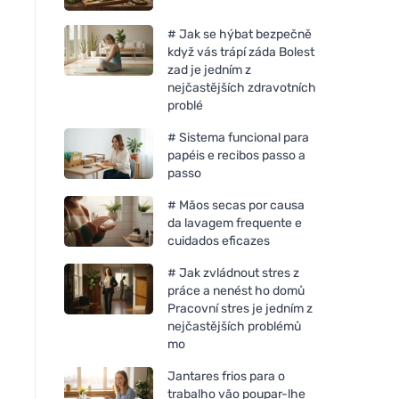
# Jak se hýbat bezpečně
když vás trápí záda Bolest
zad je jedním z
nejčastějších zdravotních
problé
# Sistema funcional para
papéis e recibos passo a
passo
# Mãos secas por causa
da lavagem frequente e
cuidados eficazes
# Jak zvládnout stres z
práce a nenést ho domů
Pracovní stres je jedním z
nejčastějších problémů
mo
Jantares frios para o
trabalho vão poupar-lhe