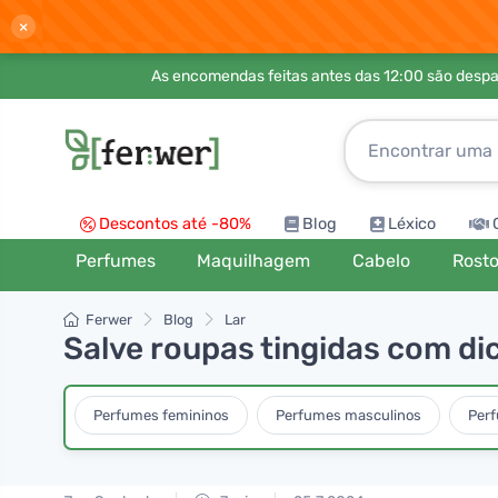
×
As encomendas feitas antes das 12:00 são desp
Descontos até -80%
Blog
Léxico
Perfumes
Maquilhagem
Cabelo
Rost
Ferwer
Blog
Lar
Salve roupas tingidas com di
Perfumes femininos
Perfumes masculinos
Per