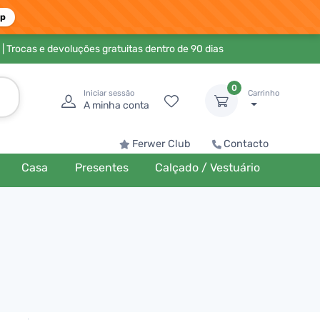
pp
| Trocas e devoluções gratuitas dentro de 90 dias
0
Iniciar sessão
Carrinho
A minha conta
Ferwer Club
Contacto
Casa
Presentes
Calçado / Vestuário