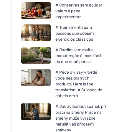
# Conservas sem açúcar
valem a pena
experimentar
# Treinamento para
pessoas que odeiam
exercícios clássicos
# Jardim sem muita
manutenção é mais fácil
do que você pensa
# Péče o vlasy v tvrdé
vodě bez drahých
produktů Here is the
translation: # Cuidado do
cabelo em á
# Jak zvládnout spánek při
práci na směny Práce na
směny může výrazně
narušit váš přirozený
spánkov