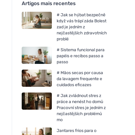
Artigos mais recentes
# Jak se hýbat bezpečně
když vás trápí záda Bolest
zad je jedním z
nejčastějších zdravotních
problé
# Sistema funcional para
papéis e recibos passo a
passo
# Mãos secas por causa
da lavagem frequente e
cuidados eficazes
# Jak zvládnout stres z
práce a nenést ho domů
Pracovní stres je jedním z
nejčastějších problémů
mo
Jantares frios para o