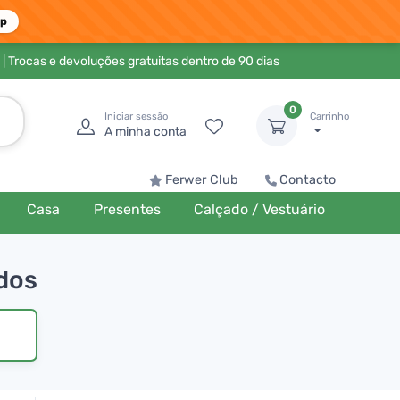
pp
| Trocas e devoluções gratuitas dentro de 90 dias
0
Iniciar sessão
Carrinho
A minha conta
Ferwer Club
Contacto
Casa
Presentes
Calçado / Vestuário
odos