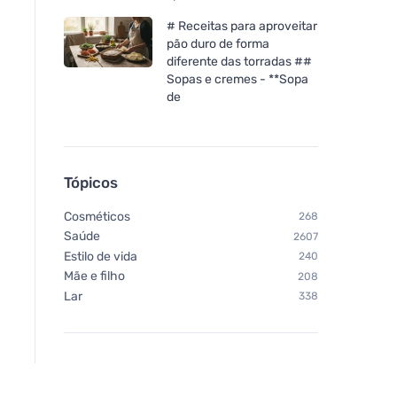
# Receitas para aproveitar
pão duro de forma
diferente das torradas ##
Sopas e cremes - **Sopa
de
Tópicos
Cosméticos
268
Saúde
2607
Estilo de vida
240
Mãe e filho
208
Lar
338