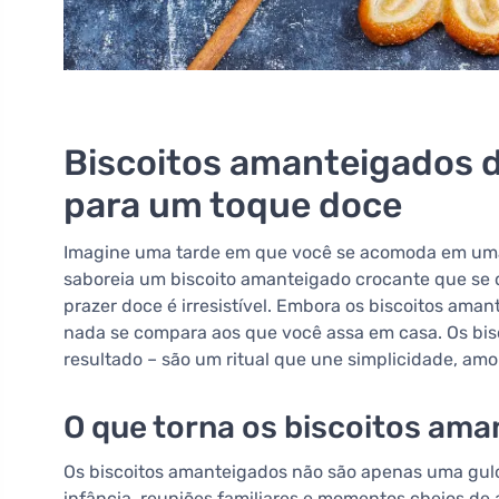
Biscoitos amanteigados de
para um toque doce
Imagine uma tarde em que você se acomoda em uma
saboreia um biscoito amanteigado crocante que se 
prazer doce é irresistível. Embora os biscoitos ama
nada se compara aos que você assa em casa. Os bis
resultado – são um ritual que une simplicidade, amor 
O que torna os biscoitos ama
Os biscoitos amanteigados não são apenas uma gul
infância, reuniões familiares e momentos cheios de 