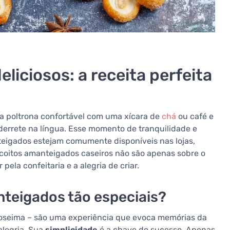
liciosos: a receita perfeita
 poltrona confortável com uma xícara de
chá
ou café e
derrete na língua. Esse momento de tranquilidade e
nteigados estejam comumente disponíveis nas lojas,
coitos amanteigados caseiros não são apenas sobre o
pela confeitaria e a alegria de criar.
nteigados tão especiais?
oseima – são uma experiência que evoca memórias da
alegria. Sua
simplicidade
é a chave do sucesso. Apenas