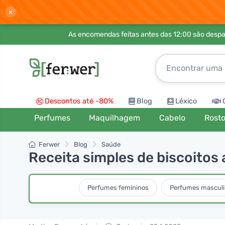
×
As encomendas feitas antes das 12:00 são desp
Descontos até -80%
Blog
Léxico
Perfumes
Maquilhagem
Cabelo
Rost
Ferwer
Blog
Saúde
Receita simples de biscoito
Perfumes femininos
Perfumes masculi