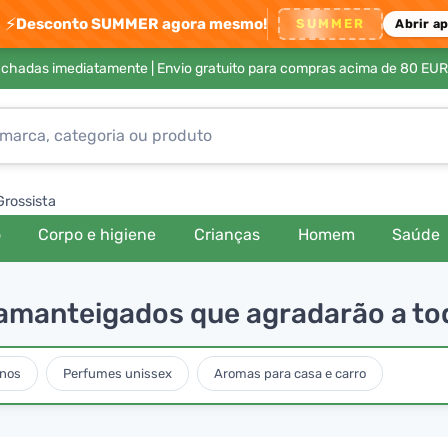
⚡
Desconto SUMMER agora mesmo!
SUMMER
Abrir a
achadas imediatamente |
Envio gratuito para compras acima de 80 EUR
Grossista
o
Corpo e higiene
Crianças
Homem
Saúde
s amanteigados que agradarão a t
nos
Perfumes unissex
Aromas para casa e carro