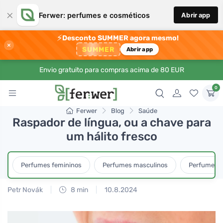
×
Ferwer: perfumes e cosméticos
Abrir app
⚡
Desconto SUMMER agora mesmo!
×
SUMMER
Abrir app
Envio gratuito para compras acima de 80 EUR
0
Ferwer
Blog
Saúde
Raspador de língua, ou a chave para
um hálito fresco
Perfumes femininos
Perfumes masculinos
Perfumes u
Petr Novák
8 min
10.8.2024