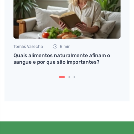
Tomáš Vařecha
8 min
Petr N
Quais alimentos naturalmente afinam o
Uma s
sangue e por que são importantes?
fácil
prote