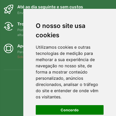
Até ao dia seguinte e sem custos
Envio gratuito para encomendas superiores a 80 EUR
Trocas e devoluções gratuitas
O nosso site usa
Pode devolver ou trocar a sua encomenda em qualquer
cookies
altura no prazo de 90 dias
Apoiamos a Trees.org
Utilizamos cookies e outras
Para cada encomenda plantamos uma árvore! Leia mais
tecnologias de medição para
Sobre nós
.
melhorar a sua experiência de
navegação no nosso site, de
forma a mostrar conteúdo
personalizado, anúncios
direcionados, analisar o tráfego
do site e entender de onde vêm
os visitantes.
Concordo