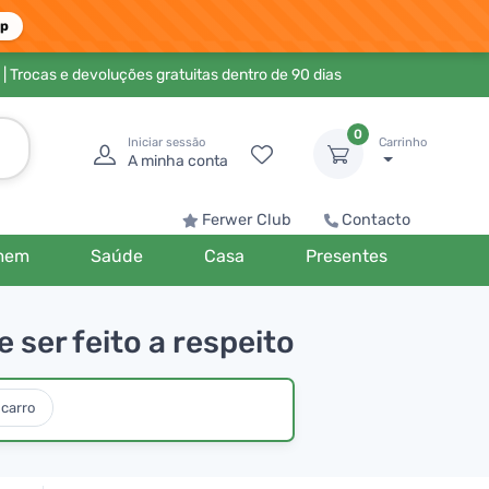
pp
| Trocas e devoluções gratuitas dentro de 90 dias
0
Iniciar sessão
Carrinho
A minha conta
Ferwer Club
Contacto
mem
Saúde
Casa
Presentes
ser feito a respeito
carro