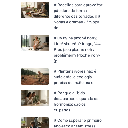
# Receitas para aproveitar
pão duro de forma
diferente das torradas ##
Sopas e cremes - **Sopa
de
# Cviky na ploché nohy,
které skutečně fungují ##
Proč jsou ploché nohy
problémem? Ploché nohy
(pl
# Plantar árvores não é
suficiente, a ecologia
precisa de muito mais
# Por que a libido
desaparece e quando os
hormônios são os
culpados
# Como superar o primeiro
ano escolar sem stress