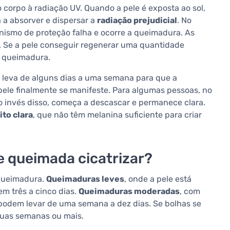
 corpo à radiação UV. Quando a pele é exposta ao sol,
 a absorver e dispersar a
radiação prejudicial
. No
anismo de proteção falha e ocorre a queimadura. As
 Se a pele conseguir regenerar uma quantidade
a queimadura.
e leva de alguns dias a uma semana para que a
ele finalmente se manifeste. Para algumas pessoas, no
o invés disso, começa a descascar e permanece clara.
to clara
, que não têm melanina suficiente para criar
e queimada cicatrizar?
 queimadura.
Queimaduras leves
, onde a pele está
m três a cinco dias.
Queimaduras moderadas
, com
 podem levar de uma semana a dez dias. Se bolhas se
duas semanas ou mais.