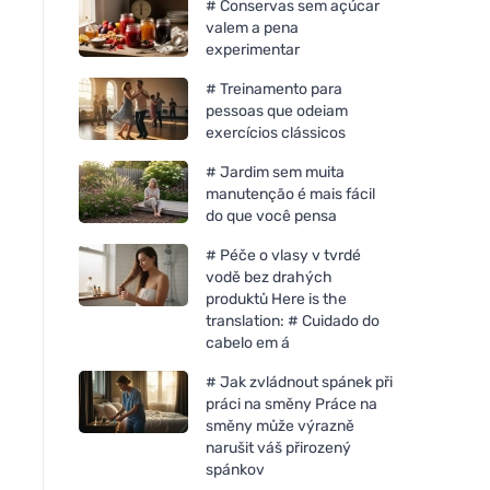
# Conservas sem açúcar
valem a pena
experimentar
# Treinamento para
pessoas que odeiam
exercícios clássicos
# Jardim sem muita
manutenção é mais fácil
do que você pensa
# Péče o vlasy v tvrdé
vodě bez drahých
produktů Here is the
translation: # Cuidado do
cabelo em á
# Jak zvládnout spánek při
práci na směny Práce na
směny může výrazně
narušit váš přirozený
spánkov