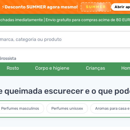
⚡
Desconto SUMMER agora mesmo!
SUMMER
Abrir a
achadas imediatamente |
Envio gratuito para compras acima de 80 EUR
Grossista
Rosto
Corpo e higiene
Crianças
Ho
e queimada escurecer e o que pode 
Perfumes masculinos
Perfumes unissex
Aromas para casa e 