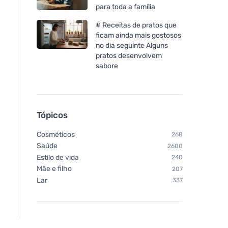
para toda a família
# Receitas de pratos que
ficam ainda mais gostosos
no dia seguinte Alguns
pratos desenvolvem
sabore
Tópicos
Cosméticos
268
Saúde
2600
Estilo de vida
240
Mãe e filho
207
Lar
337
Urtekram Pasta de dentes
Urtekram Loção cor