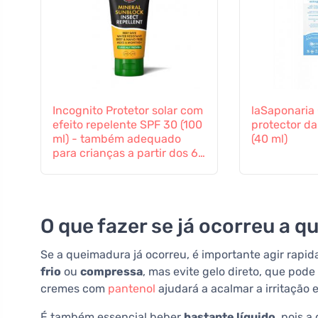
Incognito Protetor solar com
laSaponaria
efeito repelente SPF 30 (100
protector da
ml) - também adequado
(40 ml)
para crianças a partir dos 6
meses
O que fazer se já ocorreu a 
Se a queimadura já ocorreu, é importante agir rapi
frio
ou
compressa
, mas evite gelo direto, que pode
cremes com
pantenol
ajudará a acalmar a irritação
É também essencial beber
bastante líquido
, pois 