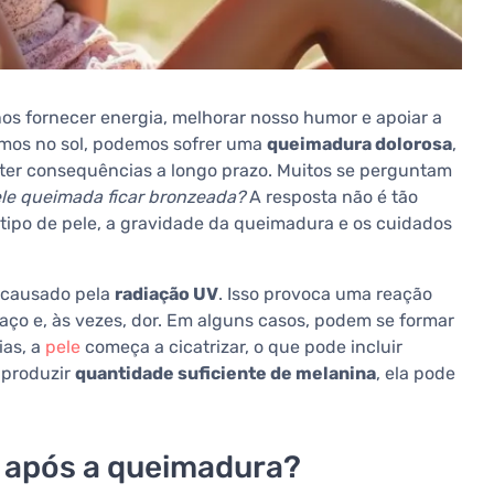
nos fornecer energia, melhorar nosso humor e apoiar a
armos no sol, podemos sofrer uma
queimadura dolorosa
,
er consequências a longo prazo. Muitos se perguntam
le queimada ficar bronzeada?
A resposta não é tão
o tipo de pele, a gravidade da queimadura e os cuidados
o causado pela
radiação UV
. Isso provoca uma reação
aço e, às vezes, dor. Em alguns casos, podem se formar
ias, a
pele
começa a cicatrizar, o que pode incluir
 produzir
quantidade suficiente de melanina
, ela pode
a após a queimadura?