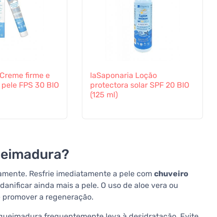
 Creme firme e
laSaponaria Loção
 pele FPS 30 BIO
protectora solar SPF 20 BIO
(125 ml)
queimadura?
damente. Resfrie imediatamente a pele com
chuveiro
 danificar ainda mais a pele. O uso de aloe vera ou
 e promover a regeneração.
a queimadura frequentemente leva à desidratação. Evite