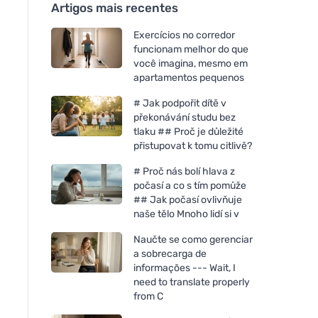
Artigos mais recentes
Exercícios no corredor
funcionam melhor do que
você imagina, mesmo em
apartamentos pequenos
# Jak podpořit dítě v
překonávání studu bez
tlaku ## Proč je důležité
přistupovat k tomu citlivě?
# Proč nás bolí hlava z
počasí a co s tím pomůže
## Jak počasí ovlivňuje
naše tělo Mnoho lidí si v
Naučte se como gerenciar
a sobrecarga de
informações --- Wait, I
need to translate properly
from C