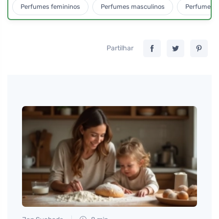
Perfumes femininos
Perfumes masculinos
Perfumes u
Partilhar