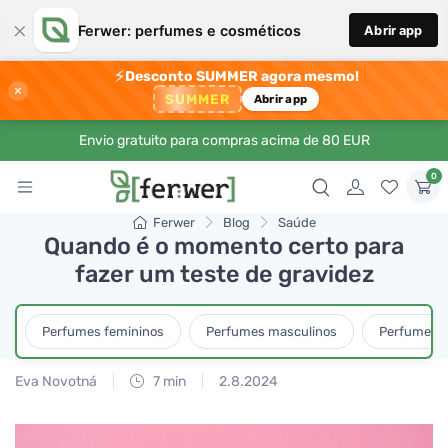
×
Ferwer: perfumes e cosméticos
Abrir app
⚡
Desconto SUMMER agora mesmo!
×
SUMMER
Abrir app
Envio gratuito para compras acima de 80 EUR
0
Ferwer
Blog
Saúde
Quando é o momento certo para
fazer um teste de gravidez
Perfumes femininos
Perfumes masculinos
Perfumes u
Eva Novotná
7 min
2.8.2024