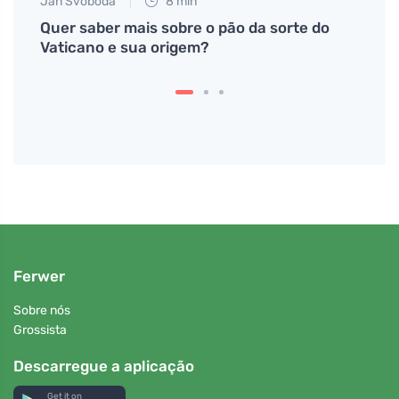
Jan Svoboda
8 min
Petr N
gados
Quer saber mais sobre o pão da sorte do
Vyzko
Vaticano e sua origem?
klasi
Czech
Ferwer
Sobre nós
Grossista
Descarregue a aplicação
Get it on