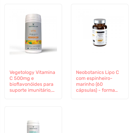
Vegetology Vitamina
Neobotanics Lipo C
C 500mg e
com espinheiro-
bioflavonóides para
marinho (60
suporte imunitário,
cápsulas) - forma
60 cápsulas
altamente eficaz