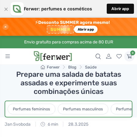
×
Ferwer: perfumes e cosméticos
Abrir app
⚡
Desconto SUMMER agora mesmo!
×
SUMMER
Abrir app
Envio gratuito para compras acima de 80 EUR
0
Ferwer
Blog
Saúde
Prepare uma salada de batatas
assadas e experimente suas
combinações únicas
Perfumes femininos
Perfumes masculinos
Perfumes u
Jan Svoboda
6 min
28.3.2025