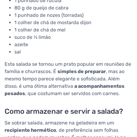
1 punhado de rúcula
80 g de queijo de cabra
1 punhado de nozes (torradas)
1 colher de chá de mostarda dijon
1 colher de chá de mel
suco de ½ limão
azeite
sal
Esta salada se tornou um prato popular em reuniões de
família e churrascos. É
simples de preparar
, mas ao
mesmo tempo parece elegante e sofisticada. Além
disso, é uma ótima alternativa
a acompanhamentos
pesados
, que costumam ser servidos com carnes.
Como armazenar e servir a salada?
Se sobrar salada, armazene na geladeira em um
recipiente hermético
, de preferência sem folhas