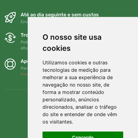
Até ao dia seguinte e sem custos
Envio gratuito para encomendas superiores a 80 EUR
Trocas e devoluções gratuitas
O nosso site usa
Pode devolver ou trocar a sua encomenda em qualquer
cookies
altura no prazo de 90 dias
Apoiamos a Trees.org
Utilizamos cookies e outras
Para cada encomenda plantamos uma árvore! Leia mais
tecnologias de medição para
Sobre nós
.
melhorar a sua experiência de
navegação no nosso site, de
forma a mostrar conteúdo
personalizado, anúncios
direcionados, analisar o tráfego
do site e entender de onde vêm
os visitantes.
Concordo