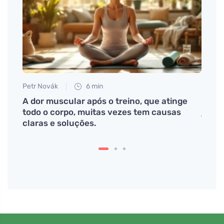
Petr Novák
6 min
Petr N
tos
A dor muscular após o treino, que atinge
Por q
todo o corpo, muitas vezes tem causas
jovem
claras e soluções.