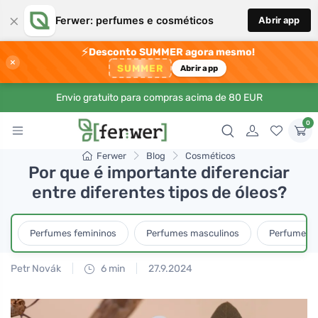
×
Ferwer: perfumes e cosméticos
Abrir app
⚡
Desconto SUMMER agora mesmo!
×
SUMMER
Abrir app
Envio gratuito para compras acima de 80 EUR
0
Ferwer
Blog
Cosméticos
Por que é importante diferenciar
entre diferentes tipos de óleos?
Perfumes femininos
Perfumes masculinos
Perfumes u
Petr Novák
6 min
27.9.2024