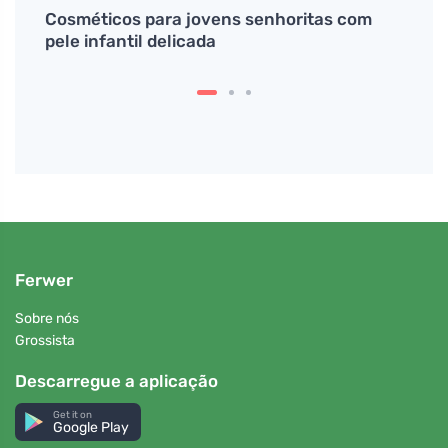
Cosméticos para jovens senhoritas com
Belez
pele infantil delicada
Ferwer
Sobre nós
Grossista
Descarregue a aplicação
Get it on
Google Play