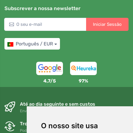
Subscrever a nossa newsletter
Iniciar Sessão
Português / EUR
4,7/5
97%
Até ao dia seguinte e sem custos
Envio gratuito para encomendas superiores a 80 EUR
Trocas e devoluções gratuitas
O nosso site usa
Pode devolver ou trocar a sua encomenda em qualquer