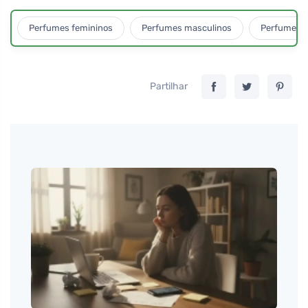
Perfumes femininos
Perfumes masculinos
Perfumes u
Partilhar