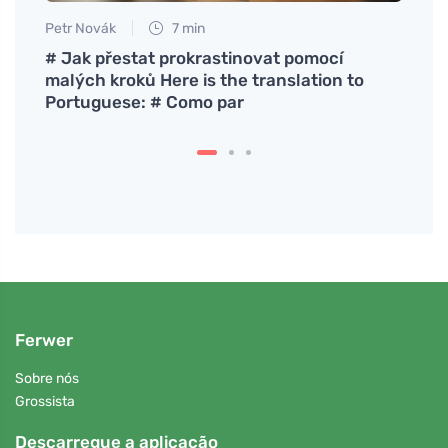
Petr Novák
7 min
Eva No
# Jak přestat prokrastinovat pomocí
Limpe
malých kroků Here is the translation to
benef
Portuguese: # Como par
saud
Ferwer
Sobre nós
Grossista
Descarregue a aplicação