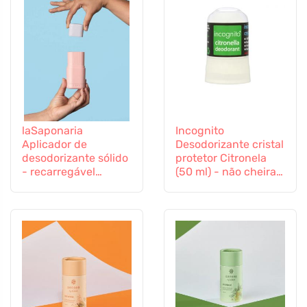
laSaponaria
Incognito
Aplicador de
Desodorizante cristal
desodorizante sólido
protetor Citronela
- recarregável
(50 ml) - não cheira a
Cinzento-verde - em
insectos incómodos
cores elegantes