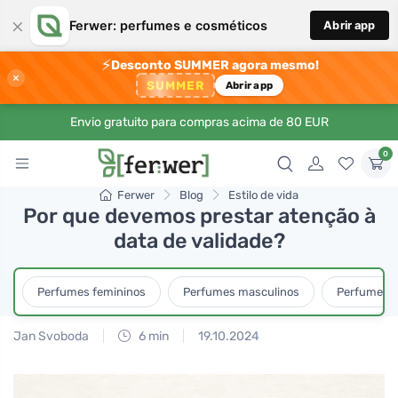
×
Ferwer: perfumes e cosméticos
Abrir app
⚡
Desconto SUMMER agora mesmo!
×
SUMMER
Abrir app
Envio gratuito para compras acima de 80 EUR
0
Ferwer
Blog
Estilo de vida
Por que devemos prestar atenção à
data de validade?
Perfumes femininos
Perfumes masculinos
Perfumes u
Jan Svoboda
6 min
19.10.2024