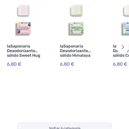
laSaponaria
laSaponaria
laSapon
Desodorizante
Desodorizante
Desodor
sólido Sweet Hug
sólido Himalaya
sólido C
BIO (40 g) - com o
BIO (40 g) - com
Cloud BI
6,80 €
6,80 €
6,80 €
aroma das flores
aroma fresco de
sem per
da primavera
árvore do chá e
sem bic
eucalipto
de sódio
Voltar à categoria