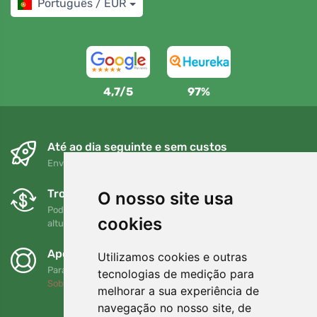
Português / EUR
4,7/5
97%
Até ao dia seguinte e sem custos
Envio gratuito para encomendas superiores a 80 EUR
Trocas e devoluções gratuitas
O nosso site usa
Pode devolver ou trocar a sua encomenda em qualquer
cookies
altura no prazo de 90 dias
Apoiamos a Trees.org
Utilizamos cookies e outras
Para cada encomenda plantamos uma árvore! Leia mais
tecnologias de medição para
Sobre nós
.
melhorar a sua experiência de
navegação no nosso site, de