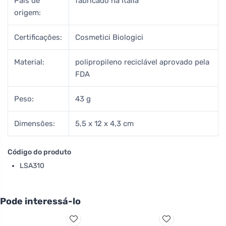
País de
fabricado na Itália
origem:
Certificações:
Cosmetici Biologici
Material:
polipropileno reciclável aprovado pela
FDA
Peso:
43 g
Dimensões:
5,5 x 12 x 4,3 cm
Código do produto
LSA310
Pode interessá-lo