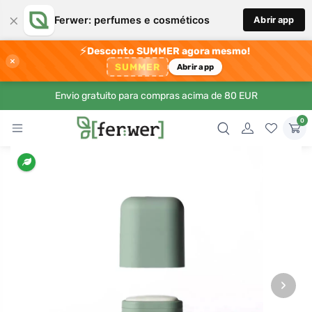
×
Ferwer: perfumes e cosméticos
Abrir app
⚡
Desconto SUMMER agora mesmo!
×
SUMMER
Abrir app
Envio gratuito para compras acima de 80 EUR
0
›