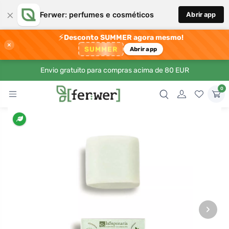
×
Ferwer: perfumes e cosméticos
Abrir app
⚡
Desconto SUMMER agora mesmo!
×
SUMMER
Abrir app
Envio gratuito para compras acima de 80 EUR
0
›