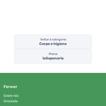
da primavera
citrinos exóticos
Cinzent
em core
elegant
Voltar à categoria
Corpo e higiene
Marca
laSaponaria
Ferwer
Sobre nós
Grossista