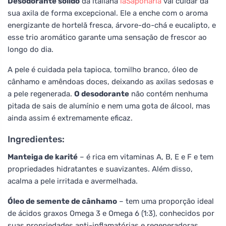
Desodorante sólido
da italiana
laSaponaria
vai cuidar da
sua axila de forma excepcional. Ele a enche com o aroma
energizante de hortelã fresca, árvore-do-chá e eucalipto, e
esse trio aromático garante uma sensação de frescor ao
longo do dia.
A pele é cuidada pela tapioca, tomilho branco, óleo de
cânhamo e amêndoas doces, deixando as axilas sedosas e
a pele regenerada.
O desodorante
não contém nenhuma
pitada de sais de alumínio e nem uma gota de álcool, mas
ainda assim é extremamente eficaz.
Ingredientes:
Manteiga de karité
– é rica em vitaminas A, B, E e F e tem
propriedades hidratantes e suavizantes. Além disso,
acalma a pele irritada e avermelhada.
Óleo de semente de cânhamo
– tem uma proporção ideal
de ácidos graxos Omega 3 e Omega 6 (1:3), conhecidos por
suas propriedades anti-inflamatórias e regeneradoras.