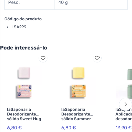
Peso:
40 g
Código do produto
LSA299
Pode interessá-lo
laSaponaria
laSaponaria
laSapon
Desodorizante
Desodorizante
Aplicad
sólido Sweet Hug
sólido Summer
desodor
BIO (40 g) - com o
Crush BIO (40 g) -
sólido -
6,80 €
6,80 €
13,90 €
aroma das flores
com aroma a
recarre