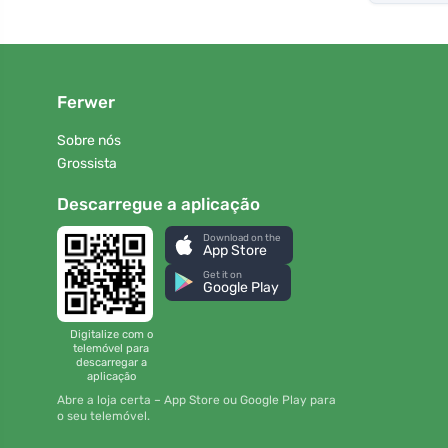
Ferwer
Sobre nós
Grossista
Descarregue a aplicação
Download on the
App Store
Get it on
Google Play
Digitalize com o
telemóvel para
descarregar a
aplicação
Abre a loja certa – App Store ou Google Play para
o seu telemóvel.