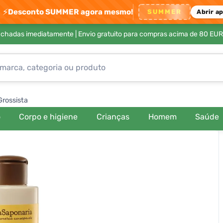
⚡
Desconto SUMMER agora mesmo!
SUMMER
Abrir a
achadas imediatamente |
Envio gratuito para compras acima de 80 EUR
Grossista
o
Corpo e higiene
Crianças
Homem
Saúde