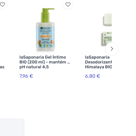
laSaponaria Gel Íntimo
laSaponaria
BIO (200 ml) - mantém o
Desodorizante sólido
vas
pH natural 4,5
Himalaya BIO (40 g) -
com aroma fresco de
7,96 €
6,80 €
árvore do chá e
eucalipto