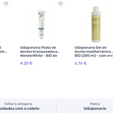
ô
laSaponaria Pasta de
laSaponaria Gel de
xtra
dentes branqueadora
duche mediterrânico
WonderWhite - BIO de
BIO (200 ml) - com er
menta e carvão activado
mediterrânicas
4,20 €
6,76 €
(75 ml)
Voltar à categoria
Marca
uidados com o cabelo
laSaponaria