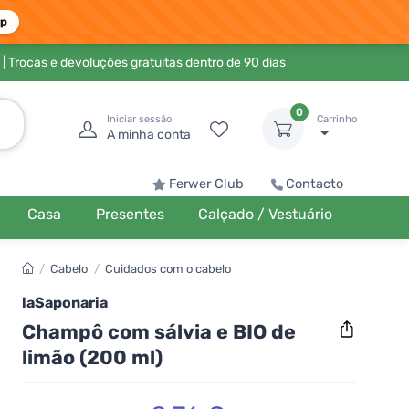
pp
| Trocas e devoluções gratuitas dentro de 90 dias
0
Iniciar sessão
Carrinho
A minha conta
Ferwer Club
Contacto
Casa
Presentes
Calçado / Vestuário
/
Cabelo
/
Cuidados com o cabelo
laSaponaria
Champô com sálvia e BIO de
limão (200 ml)