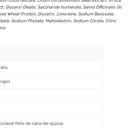
dium Coco-Sulfate, Linum Usitatissimum Seed Extract
, Urtica
 Glyceryl Oleate, Saccharide Isomerate, Salvia Officinalis Oil
,
ed Wheat Protein, Glycerin, Limonene, Sodium Benzoate,
ate, Sodium Phytate, Maltodextrin, Sodium Citrate, Citric
ica
ália
ogici
ciclável feito de cana-de-açúcar.