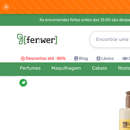
×
As encomendas feitas antes das 12:00 são desp
Descontos até -80%
Blog
Léxico
Perfumes
Maquilhagem
Cabelo
Rost