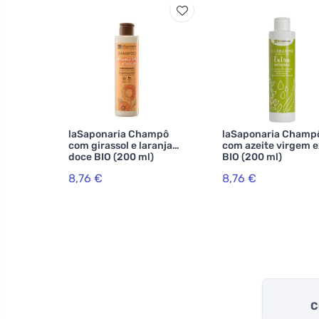
laSaponaria Champô
laSaponaria Champ
com girassol e laranja
com azeite virgem e
doce BIO (200 ml)
BIO (200 ml)
8,76 €
8,76 €
C