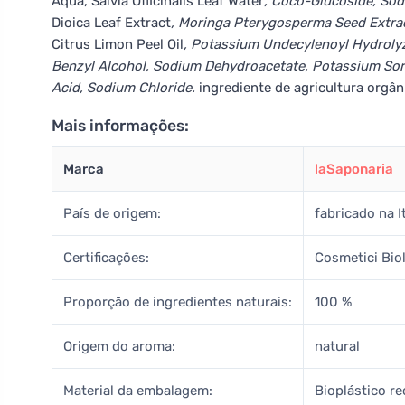
Aqua, Salvia Officinalis Leaf Water
, Coco-Glucoside, So
Dioica Leaf Extract
, Moringa Pterygosperma Seed Extract,
Citrus Limon Peel Oil
, Potassium Undecylenoyl Hydrolyz
Benzyl Alcohol, Sodium Dehydroacetate, Potassium Sorb
Acid, Sodium Chloride.
ingrediente de agricultura orgân
Mais informações:
Marca
laSaponaria
País de origem:
fabricado na It
Certificações:
Cosmetici Biol
Proporção de ingredientes naturais:
100 %
Origem do aroma:
natural
Material da embalagem:
Bioplástico re