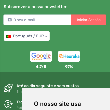
Subscrever a nossa newsletter
Iniciar Sessão
Português / EUR
4,7/5
97%
Até ao dia seguinte e sem custos
Envio gratuito para encomendas superiores a 80 EUR
Trocas e devoluções gratuitas
O nosso site usa
Pode devolver ou trocar a sua encomenda em qualquer