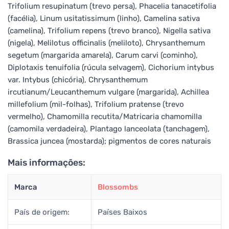
Trifolium resupinatum (trevo persa), Phacelia tanacetifolia
(facélia), Linum usitatissimum (linho), Camelina sativa
(camelina), Trifolium repens (trevo branco), Nigella sativa
(nigela), Melilotus officinalis (meliloto), Chrysanthemum
segetum (margarida amarela), Carum carvi (cominho),
Diplotaxis tenuifolia (rúcula selvagem), Cichorium intybus
var. Intybus (chicória), Chrysanthemum
ircutianum/Leucanthemum vulgare (margarida), Achillea
millefolium (mil-folhas), Trifolium pratense (trevo
vermelho), Chamomilla recutita/Matricaria chamomilla
(camomila verdadeira), Plantago lanceolata (tanchagem),
Brassica juncea (mostarda); pigmentos de cores naturais
Mais informações:
Marca
Blossombs
País de origem:
Países Baixos