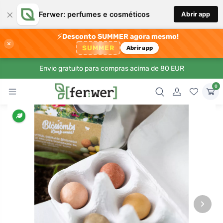
×
Ferwer: perfumes e cosméticos
Abrir app
⚡
Desconto SUMMER agora mesmo!
×
SUMMER
Abrir app
Envio gratuito para compras acima de 80 EUR
0
›