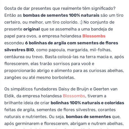
Gosta de dar presentes que realmente têm significado?
Então as
bombas de sementes 100% naturais
são um tiro
certeiro, ou melhor, um tiro colorido. :) No conjunto de
presente
original
que se assemelha a uma bandeja de
papel para ovos, a empresa holandesa
Blossombs
escondeu
6 bolinhas de argila com sementes de flores
silvestres BIO
, como papoula, margarida, mil-folhas,
centáurea ou trevo. Basta colocá-las na terra macia e, após
florescerem, elas trarão sorrisos para você e
proporcionarão abrigo e alimento para as curiosas abelhas,
zangões ou até mesmo borboletas.
Os simpáticos fundadores Daisy de Bruijn e Geerten van
Eldik, da empresa holandesa
Blossombs
, tiveram a
brilhante ideia de criar
bolinhas 100% naturais e coloridas
feitas de argila, sementes de flores silvestres, corantes
naturais e nutrientes. Ou seja,
bombas de sementes
que,
após germinarem e florescerem, abrigam e nutrem abelhas,