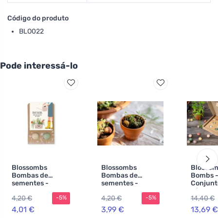
Código do produto
BLO022
Pode interessá-lo
Blossombs
Blossombs
Blossom
Bombas de
Bombas de
Bombs 
sementes -
sementes -
Conjunt
Pequena prenda
Pequena prenda
oferta 
4,20 €
4,20 €
14,40 €
-5%
-5%
para professores
para professores
"Para a
- Flores (2 unid.)
- Coelhinho (2
mãe" (9 
4,01 €
3,99 €
13,69 €
peças)
Prenda o