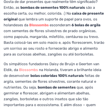
Gosta de dar presentes que realmente têm significado?
Então, as
bombas de sementes 100% naturais
são a
escolha certa, ou melhor, colorida. :) Na
caixa de presente
original
que lembra um suporte de papel para ovos, os
holandeses da
Blossombs
esconderam
6 bolas de argila
com sementes de flores silvestres de prado orgânicas,
como papoula, margarida, milefólio, centáurea ou trevo.
Basta colocá-las em solo macio e, após florescerem, trarão
um sorriso ao seu rosto e fornecerão abrigo e alimento
para as curiosas abelhas, zangões ou até borboletas.
Os simpáticos fundadores Daisy de Bruijn e Geerten van
Eldik, da
Blossombs
na Holanda, tiveram a brilhante ideia
de desenvolver
bolas coloridas 100% naturais
feitas de
argila, sementes de flores silvestres, corante natural e
nutrientes. Ou seja,
bombas de sementes
que, após
germinar e florescer, abrigam e alimentam abelhas,
zangões, borboletas e outros insetos que são tão
importantes para o ecossistema. E além disso – quem