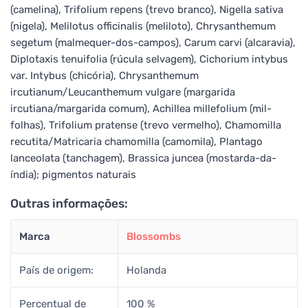
(camelina), Trifolium repens (trevo branco), Nigella sativa
(nigela), Melilotus officinalis (meliloto), Chrysanthemum
segetum (malmequer-dos-campos), Carum carvi (alcaravia),
Diplotaxis tenuifolia (rúcula selvagem), Cichorium intybus
var. Intybus (chicória), Chrysanthemum
ircutianum/Leucanthemum vulgare (margarida
ircutiana/margarida comum), Achillea millefolium (mil-
folhas), Trifolium pratense (trevo vermelho), Chamomilla
recutita/Matricaria chamomilla (camomila), Plantago
lanceolata (tanchagem), Brassica juncea (mostarda-da-
índia); pigmentos naturais
Outras informações:
Marca
Blossombs
País de origem:
Holanda
Percentual de
100 %