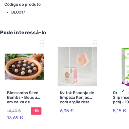
Código do produto
BLO017
Pode interessá-lo
Blossombs Seed
Kvitok Esponja de
Organyc
Bombs - Bouquet
limpeza Konjac
Slip Ins
em caixa de
com argila rosa
pcs) - 1
oferta (9 peças) -
(corpo)
algodão
6,95 €
5,15 €
14,40 €
-5%
a prenda original
estendid
do amor
gotas
13,69 €