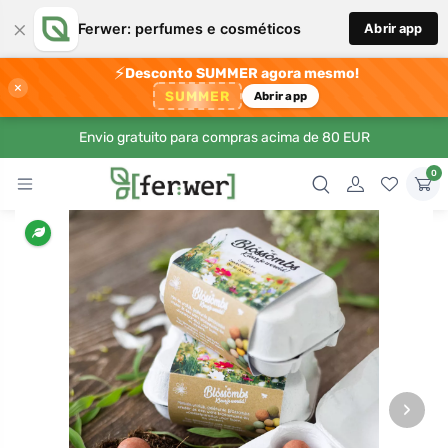
×
Ferwer: perfumes e cosméticos
Abrir app
⚡
Desconto SUMMER agora mesmo!
×
SUMMER
Abrir app
Envio gratuito para compras acima de 80 EUR
0
›