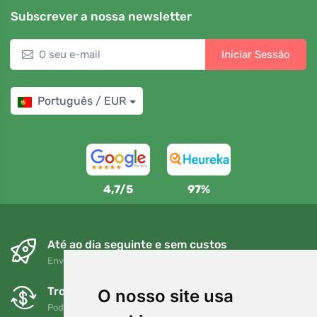
Subscrever a nossa newsletter
Iniciar Sessão
Português / EUR
4,7/5
97%
Até ao dia seguinte e sem custos
Envio gratuito para encomendas superiores a 80 EUR
Trocas e devoluções gratuitas
O nosso site usa
Pode devolver ou trocar a sua encomenda em qualquer