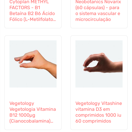
Cytoplan METHYL
Neobotanics Novarix
FACTORS - B1
(60 cápsulas) - para
Betaína B2 B6 Ácido
o sistema vascular e
Fólico (L-Metilfolato)
microcirculação
Vitamina B12 e Zinco,
60 cápsulas
Vegetology
Vegetology Vitashine
Vegetologia Vitamina
vitamina D3 em
B12 1000µg
comprimidos 1000 iu
(Cianocobalamina)
60 comprimidos
libertação gradual