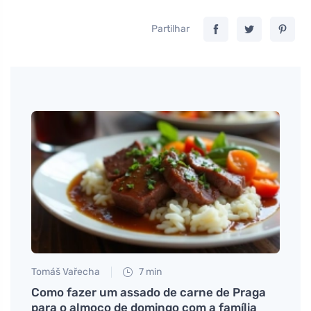
Partilhar
Tomáš Vařecha
7 min
Anna 
lgico
Como fazer um assado de carne de Praga
Como 
para o almoço de domingo com a família
conhe