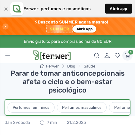
×
Ferwer: perfumes e cosméticos
Abrir app
⚡
Desconto SUMMER agora mesmo!
×
SUMMER
Abrir app
Envio gratuito para compras acima de 80 EUR
0
Ferwer
Blog
Saúde
Parar de tomar anticoncepcionais
afeta o ciclo e o bem-estar
psicológico
Perfumes femininos
Perfumes masculinos
Perfumes u
Jan Svoboda
7 min
21.2.2025