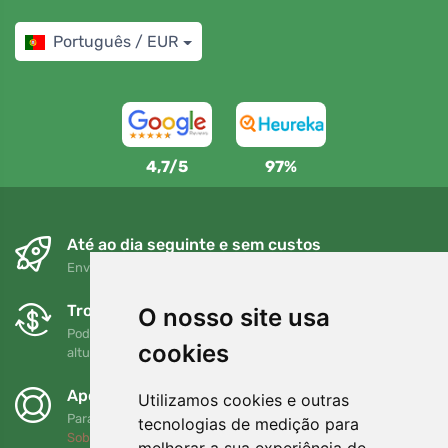
Português / EUR
4,7/5
97%
Até ao dia seguinte e sem custos
Envio gratuito para encomendas superiores a 80 EUR
Trocas e devoluções gratuitas
O nosso site usa
Pode devolver ou trocar a sua encomenda em qualquer
cookies
altura no prazo de 90 dias
Apoiamos a Trees.org
Utilizamos cookies e outras
Para cada encomenda plantamos uma árvore! Leia mais
tecnologias de medição para
Sobre nós
.